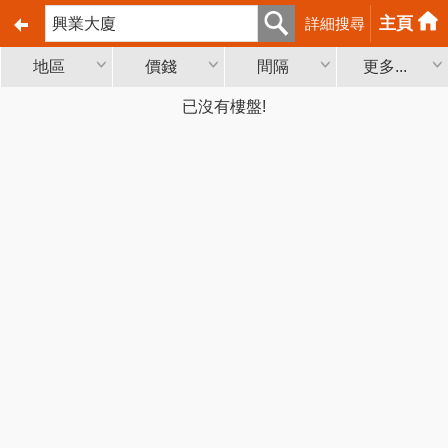
主頁
詳細搜尋
地區
價錢
間隔
更多...
已沒有樓盤!