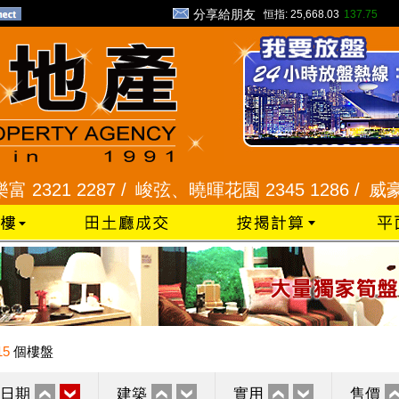
分享給朋友
恒指:
25,668.03
137.75
1 2287 /
峻弦、曉暉花園 2345 1286 /
威豪花園 23
15
個樓盤
日期
建築
實用
售價