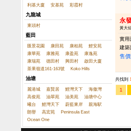
利基大廈
安基苑
彩霞村
九龍城
永
東頭村
黃大
藍田
實用
匯景花園
康田苑
康柏苑
鯉安苑
建築
康華苑
康雅苑
康盈苑
康逸苑
售價
康瑞苑
德田村
興田村
啟田大廈
茶果嶺道161-163號
Koko Hills
油塘
共找到
麗港城
嘉賢居
鯉灣天下
海傲灣
1
高俊苑
油翠苑
油美苑
油塘中心
曦台
鯉灣天下
蔚藍東岸
親海駅
朗譽
高宏苑
Peninsula East
Ocean One