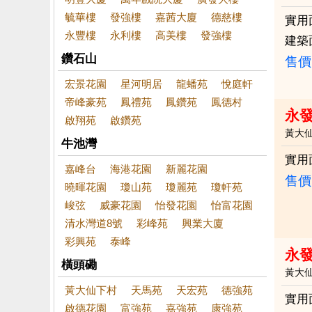
毓華樓
發強樓
嘉茜大廈
德慈樓
實用
永豐樓
永利樓
高美樓
發強樓
建築
鑽石山
售價
宏景花園
星河明居
龍蟠苑
悅庭軒
帝峰豪苑
鳳禮苑
鳳鑽苑
鳳德村
永
啟翔苑
啟鑽苑
黃大
牛池灣
實用
嘉峰台
海港花園
新麗花園
售價
曉暉花園
瓊山苑
瓊麗苑
瓊軒苑
峻弦
威豪花園
怡發花園
怡富花園
清水灣道8號
彩峰苑
興業大廈
彩興苑
泰峰
永
橫頭磡
黃大
黃大仙下村
天馬苑
天宏苑
德強苑
實用
啟德花園
富強苑
嘉強苑
康強苑