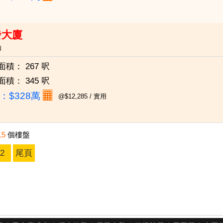
發大廈
仙
面積：
267 呎
面積：
345 呎
：
$328萬
@$12,285 / 實用
15
個樓盤
2
尾頁