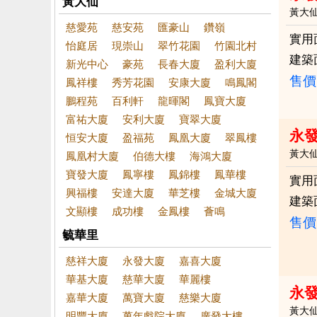
黃大仙
黃大
慈愛苑
慈安苑
匯豪山
鑽嶺
實用
怡庭居
現崇山
翠竹花園
竹園北村
建築
新光中心
豪苑
長春大廈
盈利大廈
售價
鳳祥樓
秀芳花園
安康大廈
鳴鳳閣
鵬程苑
百利軒
龍暉閣
鳳寶大廈
富祐大廈
安利大廈
寶翠大廈
永
恒安大廈
盈福苑
鳳凰大廈
翠鳳樓
黃大
鳳凰村大廈
伯德大樓
海鴻大廈
寶發大廈
鳳寧樓
鳳錦樓
鳳華樓
實用
興福樓
安達大廈
華芝樓
金城大廈
建築
文顯樓
成功樓
金鳳樓
薈鳴
售價
毓華里
慈祥大廈
永發大廈
嘉喜大廈
華基大廈
慈華大廈
華麗樓
永
嘉華大廈
萬寶大廈
慈樂大廈
黃大
明豐大廈
萬年戲院大廈
廣發大樓