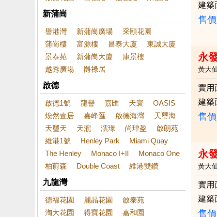
建築
新蒲崗
售價
譽港灣
新蒲崗廣場
采頤花園
蒲崗樓
富源樓
昌泰大廈
東誠大廈
永
景泰苑
新蒲崗大廈
康景樓
越秀廣場
爵祿居
黃大
啟德
實用
建築
啟德1號
龍譽
嘉匯
天寰
OASIS
煥然壹居
嘉峰匯
啟德海灣
天璽海
售價
天璽天
天瀧
澐璟
尚珒盈
啟朗苑
維港1號
Henley Park
Miami Quay
永發
The Henley
Monaco I+II
Monaco One
柏蔚森
Double Coast
維港雙鑽
黃大
九龍灣
實用
建築
德福花園
麗晶花園
啟泰苑
淘大花園
得寶花園
嘉和園
售價