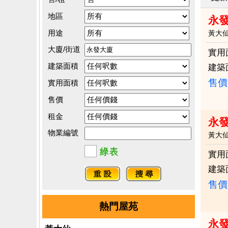
地區
永
用途
黃大
大廈/街道
實用
建築面積
建築
售價
實用面積
售價
租金
永
物業編號
黃大
實用
建築
售價
熱門屋苑
永發