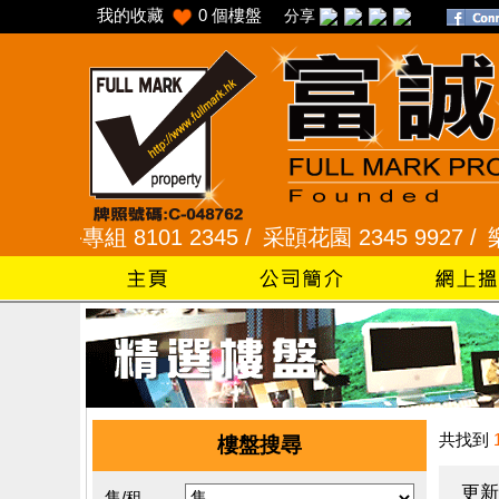
我的收藏
0
個樓盤
分享
組 8101 2345 /
采頣花園 2345 9927 /
樂富 232
共找到
樓盤搜尋
更新
售/租