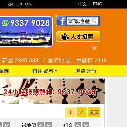
中文
|
ENG
天氣:
30°C
80%
45 3331 /
星河明居、悅庭軒 2116 8008 /
現崇山、
1
2
尾頁
補地價
租金