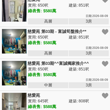
實用: 650呎
建築: 851呎
綠表售: $580萬
日期:2026-08-09
高層
3房
慈愛苑 第03期 - 富誠筍盤推介**
實用: 650呎
建築: 851呎
綠表售: $580萬
日期:2026-08-09
高層
3房
慈愛苑 第03期^^富誠獨家推介^^
實用: 650呎
建築: 851呎
綠表售: $580萬
日期:2026-08-09
中層
3房
慈愛苑
實用: 645呎
建築: 808呎
綠表售: $588萬