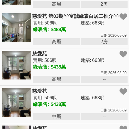
高層
2房
慈愛苑 第03期^^富誠綠表白居二推介^^
實用: 506呎
建築: 663呎
綠表售: $488萬
日期:2026-08-09
高層
2房
慈愛苑
實用: 506呎
建築: 663呎
綠表售: $438萬
日期:2026-08-09
高層
--
慈愛苑
實用: 506呎
建築: 663呎
綠表售: $438萬
日期:2026-08-09
中層
--
慈愛苑