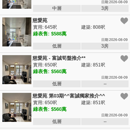
日期:2026-08-09
中層
3房
慈愛苑
實用: 645呎
建築: 808呎
綠表售: $588萬
日期:2026-08-09
低層
3房
慈愛苑 - 富誠筍盤推介**
實用: 650呎
建築: 851呎
綠表售: $560萬
日期:2026-08-09
低層
--
慈愛苑 第03期^^富誠獨家推介^^
實用: 650呎
建築: 851呎
綠表售: $560萬
日期:2026-08-09
低層
--