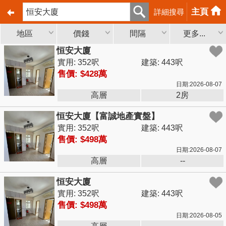
主頁
詳細搜尋
地區
價錢
間隔
更多...
恒安大廈
實用: 352呎
建築: 443呎
售價: $428萬
日期:2026-08-07
高層
2房
恒安大廈【富誠地產實盤】
實用: 352呎
建築: 443呎
售價: $498萬
日期:2026-08-07
高層
--
恒安大廈
實用: 352呎
建築: 443呎
售價: $498萬
日期:2026-08-05