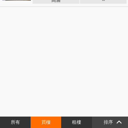
高層
--
所有
買樓
租樓
排序