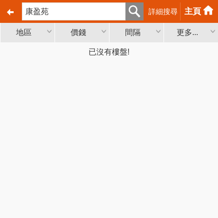
主頁
詳細搜尋
地區
價錢
間隔
更多...
已沒有樓盤!