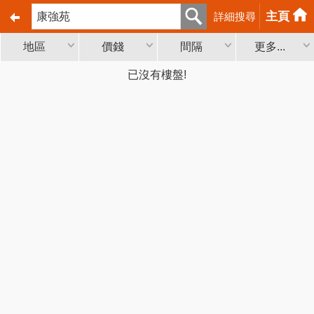
主頁
詳細搜尋
地區
價錢
間隔
更多...
已沒有樓盤!