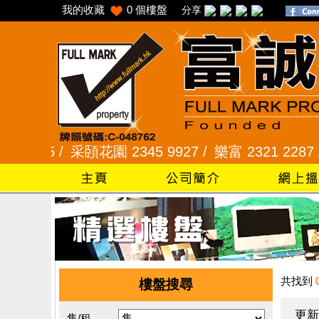
我的收藏
0
個樓盤
分享
5 /
采頣花園 2345 9927 /
樂富 2321 2287 /
峻弦
共找到
樓盤搜尋
更新
售/租