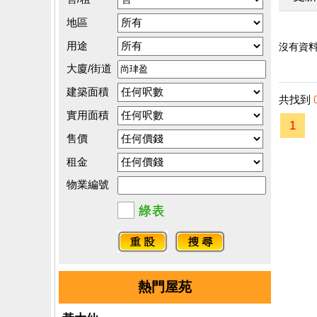
地區
用途
沒有資料.
大廈/街道
建築面積
共找到
實用面積
1
售價
租金
物業編號
熱門屋苑