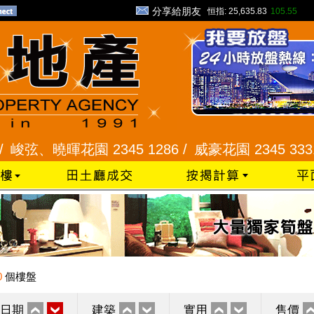
分享給朋友
恒指:
25,635.83
105.55
、曉暉花園 2345 1286 /
威豪花園 2345 3331 /
星
0
個樓盤
日期
建築
實用
售價