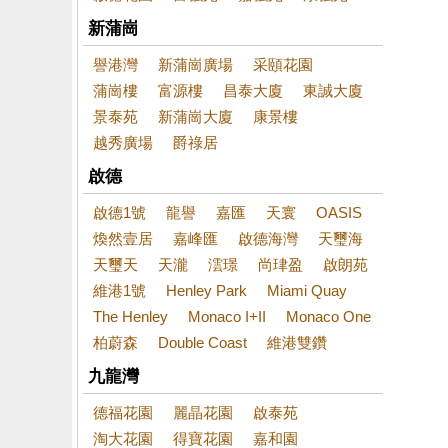
新蒲崗
譽港灣
新蒲崗廣場
采頤花園
蒲崗樓
富源樓
昌泰大廈
東誠大廈
景泰苑
新蒲崗大廈
康景樓
越秀廣場
爵祿居
啟德
啟德1號
龍譽
嘉匯
天寰
OASIS
煥然壹居
嘉峰匯
啟德海灣
天璽海
天璽天
天瀧
澐璟
尚珒盈
啟朗苑
維港1號
Henley Park
Miami Quay
The Henley
Monaco I+II
Monaco One
柏蔚森
Double Coast
維港雙鑽
九龍灣
德福花園
麗晶花園
啟泰苑
淘大花園
得寶花園
嘉和園