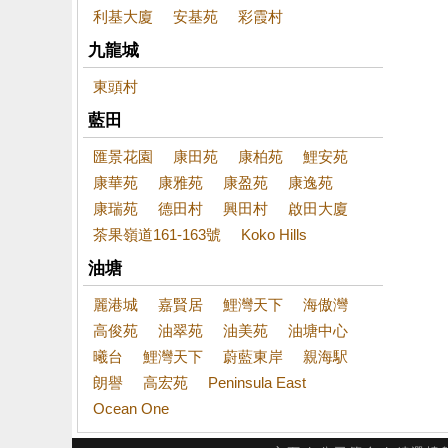
利基大廈
安基苑
彩霞村
九龍城
東頭村
藍田
匯景花園
康田苑
康柏苑
鯉安苑
康華苑
康雅苑
康盈苑
康逸苑
康瑞苑
德田村
興田村
啟田大廈
茶果嶺道161-163號
Koko Hills
油塘
麗港城
嘉賢居
鯉灣天下
海傲灣
高俊苑
油翠苑
油美苑
油塘中心
曦台
鯉灣天下
蔚藍東岸
親海駅
朗譽
高宏苑
Peninsula East
Ocean One