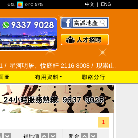
中文
|
ENG
天氣:
34°C
57%
河明居、悅庭軒 2116 8008 /
現崇山、譽港灣 2345 9
1
補地價
租金