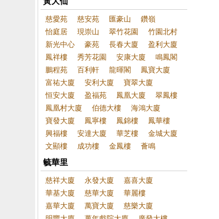
黃大仙
慈愛苑
慈安苑
匯豪山
鑽嶺
怡庭居
現崇山
翠竹花園
竹園北村
新光中心
豪苑
長春大廈
盈利大廈
鳳祥樓
秀芳花園
安康大廈
鳴鳳閣
鵬程苑
百利軒
龍暉閣
鳳寶大廈
富祐大廈
安利大廈
寶翠大廈
恒安大廈
盈福苑
鳳凰大廈
翠鳳樓
鳳凰村大廈
伯德大樓
海鴻大廈
寶發大廈
鳳寧樓
鳳錦樓
鳳華樓
興福樓
安達大廈
華芝樓
金城大廈
文顯樓
成功樓
金鳳樓
薈鳴
毓華里
慈祥大廈
永發大廈
嘉喜大廈
華基大廈
慈華大廈
華麗樓
嘉華大廈
萬寶大廈
慈樂大廈
明豐大廈
萬年戲院大廈
廣發大樓