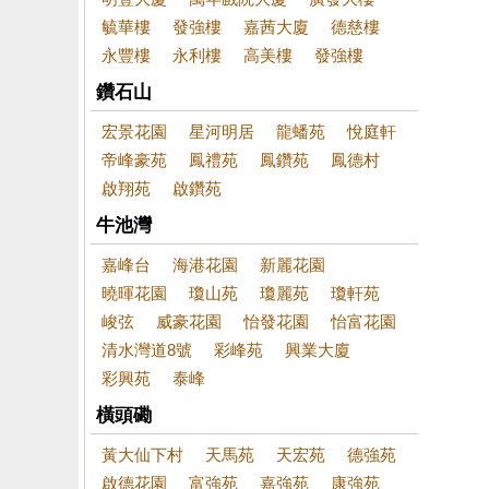
毓華樓
發強樓
嘉茜大廈
德慈樓
永豐樓
永利樓
高美樓
發強樓
鑽石山
宏景花園
星河明居
龍蟠苑
悅庭軒
帝峰豪苑
鳳禮苑
鳳鑽苑
鳳德村
啟翔苑
啟鑽苑
牛池灣
嘉峰台
海港花園
新麗花園
曉暉花園
瓊山苑
瓊麗苑
瓊軒苑
峻弦
威豪花園
怡發花園
怡富花園
清水灣道8號
彩峰苑
興業大廈
彩興苑
泰峰
橫頭磡
黃大仙下村
天馬苑
天宏苑
德強苑
啟德花園
富強苑
嘉強苑
康強苑