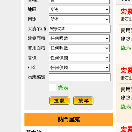
地區
宏景
用途
鑽石
大廈/街道
實用
建築面積
建築
綠表
實用面積
售價
租金
宏
物業編號
鑽石
實用
建築
綠表
熱門屋苑
宏