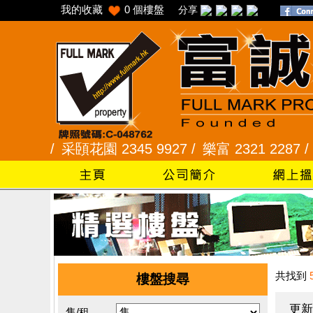
我的收藏
0
個樓盤
分享
 /
采頣花園 2345 9927 /
樂富 2321 2287 /
峻弦、曉
共找到
樓盤搜尋
更新
售/租