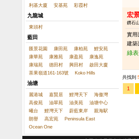
利基大廈
安基苑
彩霞村
宏
九龍城
鑽石
東頭村
實用
藍田
建築
匯景花園
康田苑
康柏苑
鯉安苑
綠表
康華苑
康雅苑
康盈苑
康逸苑
康瑞苑
德田村
興田村
啟田大廈
茶果嶺道161-163號
Koko Hills
共找到
油塘
1
麗港城
嘉賢居
鯉灣天下
海傲灣
高俊苑
油翠苑
油美苑
油塘中心
曦台
鯉灣天下
蔚藍東岸
親海駅
朗譽
高宏苑
Peninsula East
Ocean One