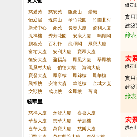
黃大仙
鑽石
慈愛苑
慈安苑
匯豪山
鑽嶺
實用
怡庭居
現崇山
翠竹花園
竹園北村
建築
新光中心
豪苑
長春大廈
盈利大廈
綠表
鳳祥樓
秀芳花園
安康大廈
鳴鳳閣
鵬程苑
百利軒
龍暉閣
鳳寶大廈
富祐大廈
安利大廈
寶翠大廈
宏
恒安大廈
盈福苑
鳳凰大廈
翠鳳樓
鑽石
鳳凰村大廈
伯德大樓
海鴻大廈
寶發大廈
鳳寧樓
鳳錦樓
鳳華樓
實用
興福樓
安達大廈
華芝樓
金城大廈
建築
文顯樓
成功樓
金鳳樓
薈鳴
綠表
毓華里
慈祥大廈
永發大廈
嘉喜大廈
宏
華基大廈
慈華大廈
華麗樓
鑽石
嘉華大廈
萬寶大廈
慈樂大廈
明豐大廈
萬年戲院大廈
廣發大樓