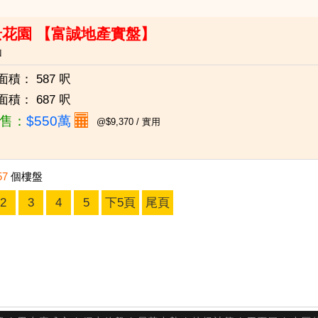
景花園 【富誠地產實盤】
山
面積：
587 呎
面積：
687 呎
售：
$550萬
@$9,370 / 實用
57
個樓盤
2
3
4
5
下5頁
尾頁