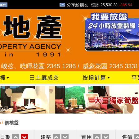
分享給朋友
恒指:
25,530.28
-385.54
暉花園 2345 1286 /
威豪花園 2345 3331 /
星河
57
個樓盤
日期
建築
實用
售價