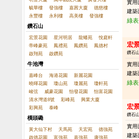
實用
毓華樓
發強樓
嘉茜大廈
德慈樓
建築
永豐樓
永利樓
高美樓
發強樓
綠表
鑽石山
宏景花園
星河明居
龍蟠苑
悅庭軒
宏景
帝峰豪苑
鳳禮苑
鳳鑽苑
鳳德村
鑽石
啟翔苑
啟鑽苑
牛池灣
實用
建築
嘉峰台
海港花園
新麗花園
綠表
曉暉花園
瓊山苑
瓊麗苑
瓊軒苑
峻弦
威豪花園
怡發花園
怡富花園
清水灣道8號
彩峰苑
興業大廈
宏景
彩興苑
泰峰
鑽石
橫頭磡
實用
黃大仙下村
天馬苑
天宏苑
德強苑
建築
啟德花園
富強苑
嘉強苑
康強苑