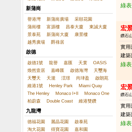
綠表
新蒲崗
譽港灣
新蒲崗廣場
采頤花園
蒲崗樓
富源樓
昌泰大廈
東誠大廈
宏
景泰苑
新蒲崗大廈
康景樓
鑽石
越秀廣場
爵祿居
實用
啟德
建築
啟德1號
龍譽
嘉匯
天寰
OASIS
綠表
煥然壹居
嘉峰匯
啟德海灣
天璽海
天璽天
天瀧
澐璟
尚珒盈
啟朗苑
維港1號
Henley Park
Miami Quay
宏
The Henley
Monaco I+II
Monaco One
鑽石
柏蔚森
Double Coast
維港雙鑽
實用
九龍灣
建築
德福花園
麗晶花園
啟泰苑
綠表
淘大花園
得寶花園
嘉和園