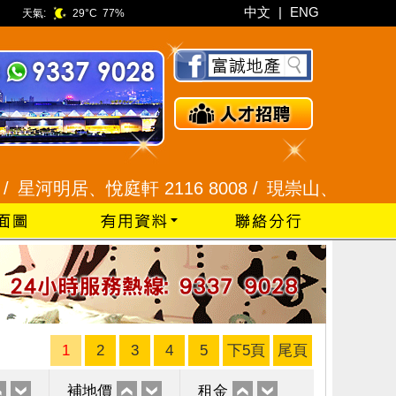
中文
|
ENG
天氣:
29°C
77%
明居、悅庭軒 2116 8008 /
現崇山、譽港灣 2345 99
1
2
3
4
5
下5頁
尾頁
補地價
租金