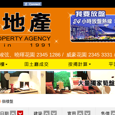
暉花園 2345 1286 /
威豪花園 2345 3331 /
星河明
4
個樓盤
日期
建築
實用
售價