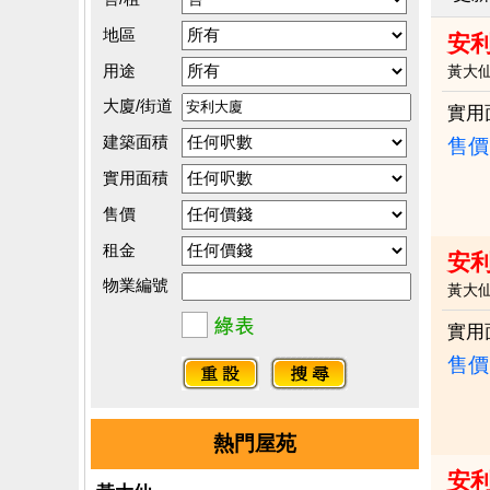
地區
安
用途
黃大
大廈/街道
實用
建築面積
售價
實用面積
售價
租金
安
物業編號
黃大
實用
售價
熱門屋苑
安