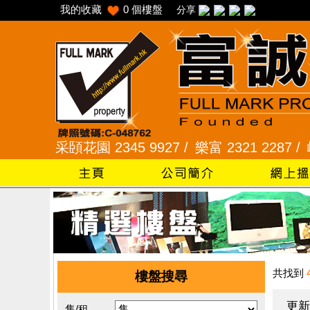
我的收藏
0
個樓盤
分享
 /
采頣花園 2345 9927 /
樂富 2321 2287 /
峻弦、曉
共找到
樓盤搜尋
更新
售/租