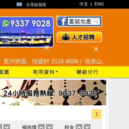
中文
|
ENG
分享給朋友
居、悅庭軒 2116 8008 /
現崇山、譽港灣 2345 99
1
補地價
租金