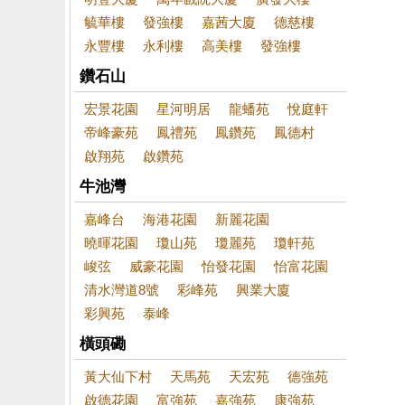
毓華樓
發強樓
嘉茜大廈
德慈樓
永豐樓
永利樓
高美樓
發強樓
鑽石山
宏景花園
星河明居
龍蟠苑
悅庭軒
帝峰豪苑
鳳禮苑
鳳鑽苑
鳳德村
啟翔苑
啟鑽苑
牛池灣
嘉峰台
海港花園
新麗花園
曉暉花園
瓊山苑
瓊麗苑
瓊軒苑
峻弦
威豪花園
怡發花園
怡富花園
清水灣道8號
彩峰苑
興業大廈
彩興苑
泰峰
橫頭磡
黃大仙下村
天馬苑
天宏苑
德強苑
啟德花園
富強苑
嘉強苑
康強苑