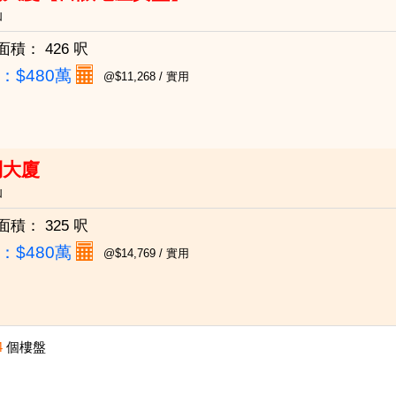
仙
面積：
426 呎
：
$480萬
@$11,268 / 實用
利大廈
仙
面積：
325 呎
：
$480萬
@$14,769 / 實用
4
個樓盤