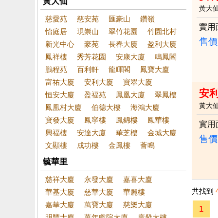
黃大仙
黃大
慈愛苑
慈安苑
匯豪山
鑽嶺
實用
怡庭居
現崇山
翠竹花園
竹園北村
售價
新光中心
豪苑
長春大廈
盈利大廈
鳳祥樓
秀芳花園
安康大廈
鳴鳳閣
鵬程苑
百利軒
龍暉閣
鳳寶大廈
富祐大廈
安利大廈
寶翠大廈
安
恒安大廈
盈福苑
鳳凰大廈
翠鳳樓
黃大
鳳凰村大廈
伯德大樓
海鴻大廈
寶發大廈
鳳寧樓
鳳錦樓
鳳華樓
實用
興福樓
安達大廈
華芝樓
金城大廈
售價
文顯樓
成功樓
金鳳樓
薈鳴
毓華里
慈祥大廈
永發大廈
嘉喜大廈
共找到
華基大廈
慈華大廈
華麗樓
嘉華大廈
萬寶大廈
慈樂大廈
1
明豐大廈
萬年戲院大廈
廣發大樓