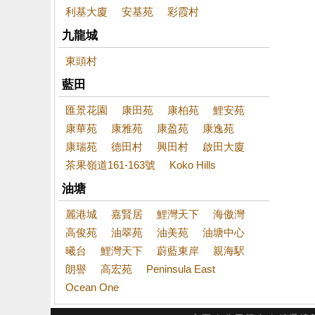
利基大廈
安基苑
彩霞村
九龍城
東頭村
藍田
匯景花園
康田苑
康柏苑
鯉安苑
康華苑
康雅苑
康盈苑
康逸苑
康瑞苑
德田村
興田村
啟田大廈
茶果嶺道161-163號
Koko Hills
油塘
麗港城
嘉賢居
鯉灣天下
海傲灣
高俊苑
油翠苑
油美苑
油塘中心
曦台
鯉灣天下
蔚藍東岸
親海駅
朗譽
高宏苑
Peninsula East
Ocean One