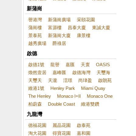
新蒲崗
譽港灣
新蒲崗廣場
采頤花園
蒲崗樓
富源樓
昌泰大廈
東誠大廈
景泰苑
新蒲崗大廈
康景樓
越秀廣場
爵祿居
啟德
啟德1號
龍譽
嘉匯
天寰
OASIS
煥然壹居
嘉峰匯
啟德海灣
天璽海
天璽天
天瀧
澐璟
尚珒盈
啟朗苑
維港1號
Henley Park
Miami Quay
The Henley
Monaco I+II
Monaco One
柏蔚森
Double Coast
維港雙鑽
九龍灣
德福花園
麗晶花園
啟泰苑
淘大花園
得寶花園
嘉和園