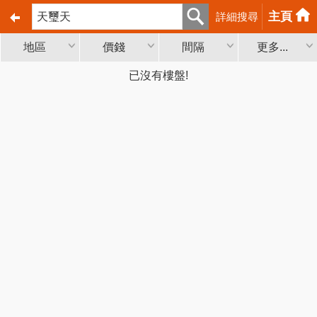
主頁
詳細搜尋
地區
價錢
間隔
更多...
已沒有樓盤!