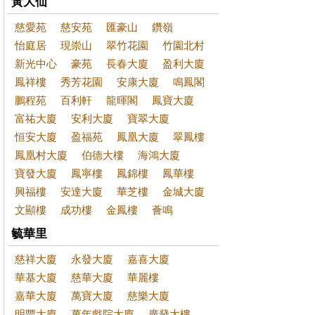
黃大仙
慈愛苑
慈安苑
匯豪山
鑽嶺
怡庭居
現崇山
翠竹花園
竹園北村
新光中心
豪苑
長春大廈
盈利大廈
鳳祥樓
秀芳花園
安康大廈
鳴鳳閣
鵬程苑
百利軒
龍暉閣
鳳寶大廈
富祐大廈
安利大廈
寶翠大廈
恒安大廈
盈福苑
鳳凰大廈
翠鳳樓
鳳凰村大廈
伯德大樓
海鴻大廈
寶發大廈
鳳寧樓
鳳錦樓
鳳華樓
興福樓
安達大廈
華芝樓
金城大廈
文顯樓
成功樓
金鳳樓
薈鳴
毓華里
慈祥大廈
永發大廈
嘉喜大廈
華基大廈
慈華大廈
華麗樓
嘉華大廈
萬寶大廈
慈樂大廈
明豐大廈
萬年戲院大廈
廣發大樓