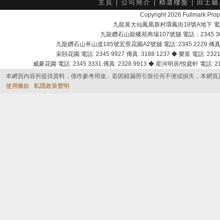
主頁
|
公司簡介
|
精選樓盤
|
田土廳
Copyright 2026 Fullmark 
九龍黃大仙鳳凰新村環鳳街18號A地下 電話：232
九龍鑽石山龍蟠苑商場107號舖 電話：2345 303
九龍鑽石山斧山道185號宏景花園A2號舖 電話: 2345 2229 傳真: 
采頣花園 電話: 2345 9927 傳真: 3188 1237 ◆ 樂富 電話: 2321 
威豪花園 電話: 2345 3331 傳真: 2328 9913 ◆ 星河明居/悅庭軒 電話: 2116
本網頁內容所提供資料，僅作參考用途。若因錯漏而引致任何不便或損失，本網頁
使用條款
私隱政策聲明