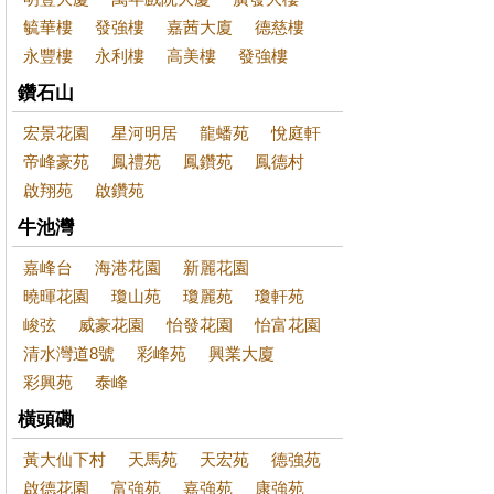
毓華樓
發強樓
嘉茜大廈
德慈樓
永豐樓
永利樓
高美樓
發強樓
鑽石山
宏景花園
星河明居
龍蟠苑
悅庭軒
帝峰豪苑
鳳禮苑
鳳鑽苑
鳳德村
啟翔苑
啟鑽苑
牛池灣
嘉峰台
海港花園
新麗花園
曉暉花園
瓊山苑
瓊麗苑
瓊軒苑
峻弦
威豪花園
怡發花園
怡富花園
清水灣道8號
彩峰苑
興業大廈
彩興苑
泰峰
橫頭磡
黃大仙下村
天馬苑
天宏苑
德強苑
啟德花園
富強苑
嘉強苑
康強苑