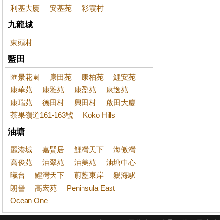
利基大廈
安基苑
彩霞村
九龍城
東頭村
藍田
匯景花園
康田苑
康柏苑
鯉安苑
康華苑
康雅苑
康盈苑
康逸苑
康瑞苑
德田村
興田村
啟田大廈
茶果嶺道161-163號
Koko Hills
油塘
麗港城
嘉賢居
鯉灣天下
海傲灣
高俊苑
油翠苑
油美苑
油塘中心
曦台
鯉灣天下
蔚藍東岸
親海駅
朗譽
高宏苑
Peninsula East
Ocean One