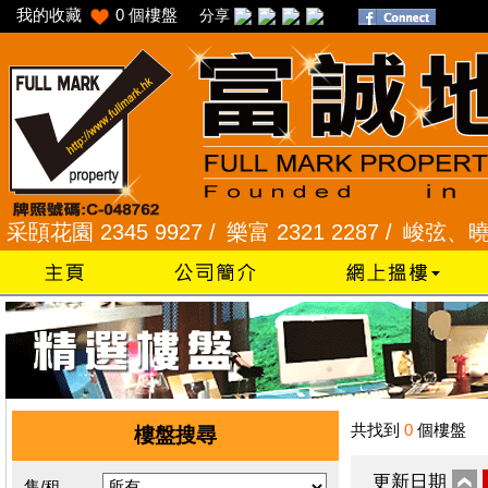
我的收藏
0
個樓盤
分享
園 2345 9927 /
樂富 2321 2287 /
峻弦、曉暉花園 2
共找到
0
個樓盤
樓盤搜尋
更新日期
售/租