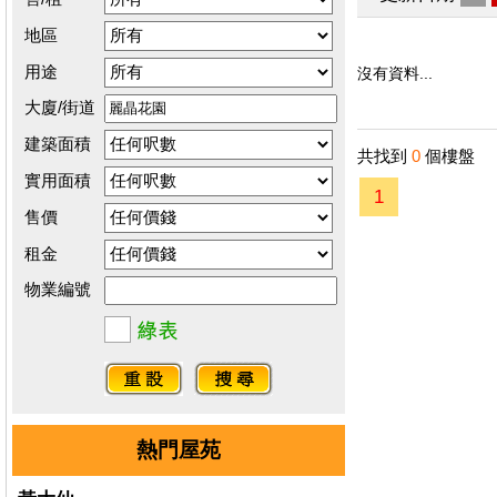
地區
用途
沒有資料...
大廈/街道
建築面積
共找到
0
個樓盤
實用面積
1
售價
租金
物業編號
熱門屋苑