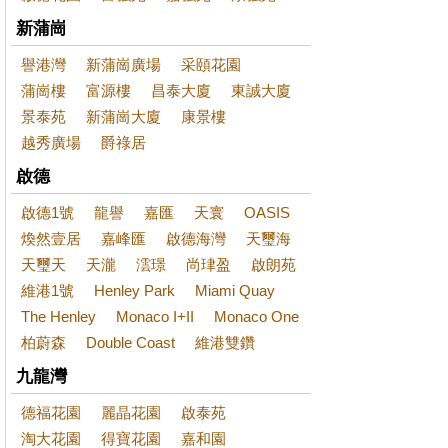
新蒲崗
譽港灣
新蒲崗廣場
采頤花園
蒲崗樓
富源樓
昌泰大廈
東誠大廈
景泰苑
新蒲崗大廈
康景樓
越秀廣場
爵祿居
啟德
啟德1號
龍譽
嘉匯
天寰
OASIS
煥然壹居
嘉峰匯
啟德海灣
天璽海
天璽天
天瀧
澐璟
尚珒盈
啟朗苑
維港1號
Henley Park
Miami Quay
The Henley
Monaco I+II
Monaco One
柏蔚森
Double Coast
維港雙鑽
九龍灣
德福花園
麗晶花園
啟泰苑
淘大花園
得寶花園
嘉和園