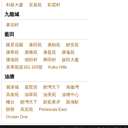
利基大廈
安基苑
彩霞村
九龍城
東頭村
藍田
匯景花園
康田苑
康柏苑
鯉安苑
康華苑
康雅苑
康盈苑
康逸苑
康瑞苑
德田村
興田村
啟田大廈
茶果嶺道161-163號
Koko Hills
油塘
麗港城
嘉賢居
鯉灣天下
海傲灣
高俊苑
油翠苑
油美苑
油塘中心
曦台
鯉灣天下
蔚藍東岸
親海駅
朗譽
高宏苑
Peninsula East
Ocean One