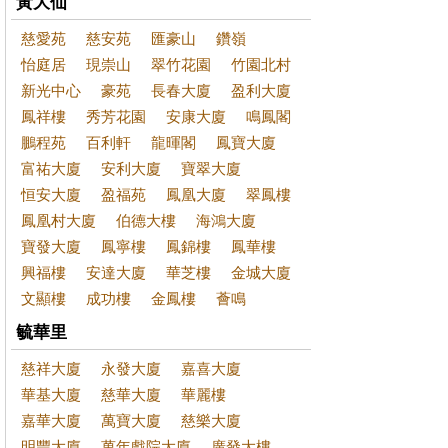
黃大仙
慈愛苑
慈安苑
匯豪山
鑽嶺
怡庭居
現崇山
翠竹花園
竹園北村
新光中心
豪苑
長春大廈
盈利大廈
鳳祥樓
秀芳花園
安康大廈
鳴鳳閣
鵬程苑
百利軒
龍暉閣
鳳寶大廈
富祐大廈
安利大廈
寶翠大廈
恒安大廈
盈福苑
鳳凰大廈
翠鳳樓
鳳凰村大廈
伯德大樓
海鴻大廈
寶發大廈
鳳寧樓
鳳錦樓
鳳華樓
興福樓
安達大廈
華芝樓
金城大廈
文顯樓
成功樓
金鳳樓
薈鳴
毓華里
慈祥大廈
永發大廈
嘉喜大廈
華基大廈
慈華大廈
華麗樓
嘉華大廈
萬寶大廈
慈樂大廈
明豐大廈
萬年戲院大廈
廣發大樓