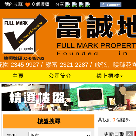
我的收藏
0
個樓盤
分享
45 9927 /
樂富 2321 2287 /
峻弦、曉暉花園 2345 
共找到
0
個樓盤
樓盤搜尋
更新日期
售/租