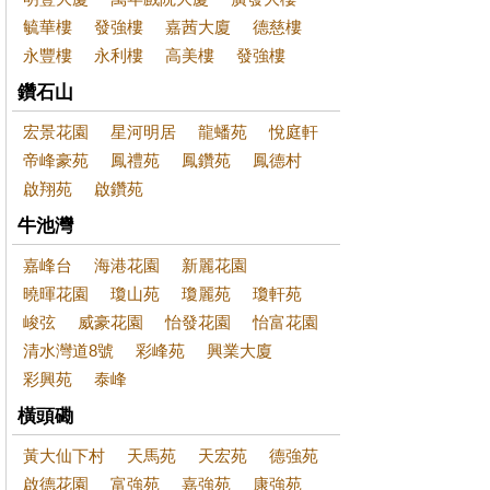
毓華樓
發強樓
嘉茜大廈
德慈樓
永豐樓
永利樓
高美樓
發強樓
鑽石山
宏景花園
星河明居
龍蟠苑
悅庭軒
帝峰豪苑
鳳禮苑
鳳鑽苑
鳳德村
啟翔苑
啟鑽苑
牛池灣
嘉峰台
海港花園
新麗花園
曉暉花園
瓊山苑
瓊麗苑
瓊軒苑
峻弦
威豪花園
怡發花園
怡富花園
清水灣道8號
彩峰苑
興業大廈
彩興苑
泰峰
橫頭磡
黃大仙下村
天馬苑
天宏苑
德強苑
啟德花園
富強苑
嘉強苑
康強苑