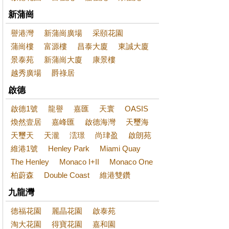
新蒲崗
譽港灣
新蒲崗廣場
采頤花園
蒲崗樓
富源樓
昌泰大廈
東誠大廈
景泰苑
新蒲崗大廈
康景樓
越秀廣場
爵祿居
啟德
啟德1號
龍譽
嘉匯
天寰
OASIS
煥然壹居
嘉峰匯
啟德海灣
天璽海
天璽天
天瀧
澐璟
尚珒盈
啟朗苑
維港1號
Henley Park
Miami Quay
The Henley
Monaco I+II
Monaco One
柏蔚森
Double Coast
維港雙鑽
九龍灣
德福花園
麗晶花園
啟泰苑
淘大花園
得寶花園
嘉和園