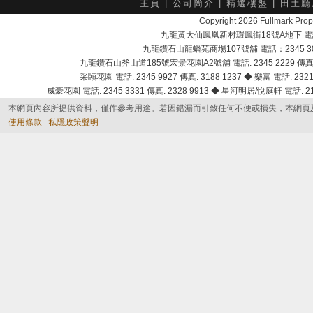
主頁
|
公司簡介
|
精選樓盤
|
田土廳
Copyright 2026 Fullmark 
九龍黃大仙鳳凰新村環鳳街18號A地下 電話：232
九龍鑽石山龍蟠苑商場107號舖 電話：2345 303
九龍鑽石山斧山道185號宏景花園A2號舖 電話: 2345 2229 傳真: 
采頣花園 電話: 2345 9927 傳真: 3188 1237 ◆ 樂富 電話: 2321 
威豪花園 電話: 2345 3331 傳真: 2328 9913 ◆ 星河明居/悅庭軒 電話: 2116
本網頁內容所提供資料，僅作參考用途。若因錯漏而引致任何不便或損失，本網頁
使用條款
私隱政策聲明