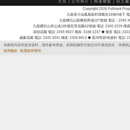
主頁
|
公司簡介
|
精選樓盤
|
田土廳
Copyright 2026 Fullmark 
九龍黃大仙鳳凰新村環鳳街18號A地下 電話：232
九龍鑽石山龍蟠苑商場107號舖 電話：2345 303
九龍鑽石山斧山道185號宏景花園A2號舖 電話: 2345 2229 傳真: 
采頣花園 電話: 2345 9927 傳真: 3188 1237 ◆ 樂富 電話: 2321 
威豪花園 電話: 2345 3331 傳真: 2328 9913 ◆ 星河明居/悅庭軒 電話: 2116
本網頁內容所提供資料，僅作參考用途。若因錯漏而引致任何不便或損失，本網頁
使用條款
私隱政策聲明