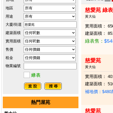
地區
慈愛苑 綠
用途
黃大仙
大廈/街道
實用面積：
65
建築面積
建築面積：
85
綠表售：
$5
實用面積
售價
租金
慈愛苑
物業編號
黃大仙
實用面積：
40
建築面積：
51
補地價：$48
熱門屋苑
慈愛苑