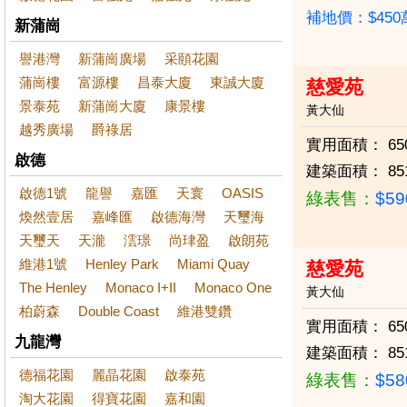
補地價：$45
新蒲崗
譽港灣
新蒲崗廣場
采頤花園
蒲崗樓
富源樓
昌泰大廈
東誠大廈
慈愛苑
景泰苑
新蒲崗大廈
康景樓
黃大仙
越秀廣場
爵祿居
實用面積：
65
啟德
建築面積：
85
啟德1號
龍譽
嘉匯
天寰
OASIS
綠表售：
$5
煥然壹居
嘉峰匯
啟德海灣
天璽海
天璽天
天瀧
澐璟
尚珒盈
啟朗苑
維港1號
Henley Park
Miami Quay
慈愛苑
The Henley
Monaco I+II
Monaco One
黃大仙
柏蔚森
Double Coast
維港雙鑽
實用面積：
65
九龍灣
建築面積：
85
德福花園
麗晶花園
啟泰苑
綠表售：
$5
淘大花園
得寶花園
嘉和園