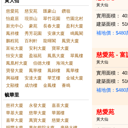
黃大仙
黃大仙
慈愛苑
慈安苑
匯豪山
鑽嶺
實用面積：
40
怡庭居
現崇山
翠竹花園
竹園北村
建築面積：
51
新光中心
豪苑
長春大廈
盈利大廈
補地價：$48
鳳祥樓
秀芳花園
安康大廈
鳴鳳閣
鵬程苑
百利軒
龍暉閣
鳳寶大廈
富祐大廈
安利大廈
寶翠大廈
慈愛苑 - 
恒安大廈
盈福苑
鳳凰大廈
翠鳳樓
黃大仙
鳳凰村大廈
伯德大樓
海鴻大廈
寶發大廈
鳳寧樓
鳳錦樓
鳳華樓
實用面積：
40
興福樓
安達大廈
華芝樓
金城大廈
建築面積：
51
文顯樓
成功樓
金鳳樓
薈鳴
補地價：$48
毓華里
慈祥大廈
永發大廈
嘉喜大廈
慈愛苑
華基大廈
慈華大廈
華麗樓
黃大仙
嘉華大廈
萬寶大廈
慈樂大廈
明豐大廈
萬年戲院大廈
廣發大樓