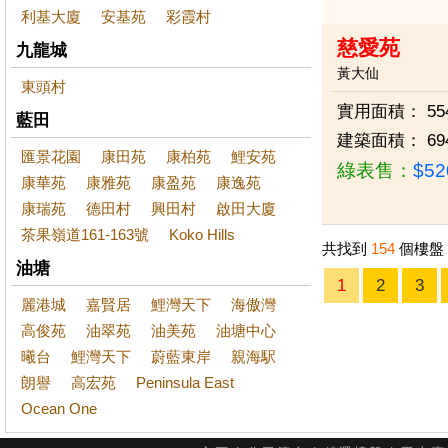
利基大廈
安基苑
彩霞村
慈愛苑
九龍城
黃大仙
東頭村
實用面積：
55
藍田
建築面積：
69
匯景花園
康田苑
康柏苑
鯉安苑
綠表售：
$5
康華苑
康雅苑
康盈苑
康逸苑
康瑞苑
德田村
興田村
啟田大廈
茶果嶺道161-163號
Koko Hills
共找到
154
個樓盤
油塘
1
2
3
麗港城
嘉賢居
鯉灣天下
海傲灣
高俊苑
油翠苑
油美苑
油塘中心
曦台
鯉灣天下
蔚藍東岸
親海駅
朗譽
高宏苑
Peninsula East
Ocean One