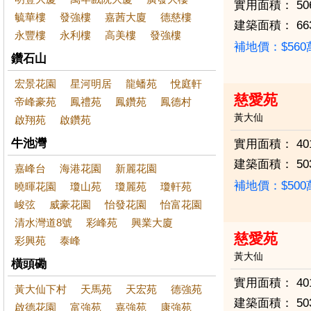
實用面積：
50
毓華樓
發強樓
嘉茜大廈
德慈樓
建築面積：
66
永豐樓
永利樓
高美樓
發強樓
補地價：$56
鑽石山
宏景花園
星河明居
龍蟠苑
悅庭軒
慈愛苑
帝峰豪苑
鳳禮苑
鳳鑽苑
鳳德村
黃大仙
啟翔苑
啟鑽苑
牛池灣
實用面積：
40
建築面積：
50
嘉峰台
海港花園
新麗花園
補地價：$50
曉暉花園
瓊山苑
瓊麗苑
瓊軒苑
峻弦
威豪花園
怡發花園
怡富花園
清水灣道8號
彩峰苑
興業大廈
慈愛苑
彩興苑
泰峰
黃大仙
橫頭磡
實用面積：
40
黃大仙下村
天馬苑
天宏苑
德強苑
建築面積：
50
啟德花園
富強苑
嘉強苑
康強苑