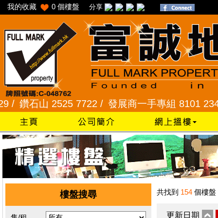
我的收藏
0
個樓盤
分享
鑽石山 2525 7722 /
發展商一手專組 8101 2345 /
共找到
154
個樓盤
樓盤搜尋
更新日期
售/租