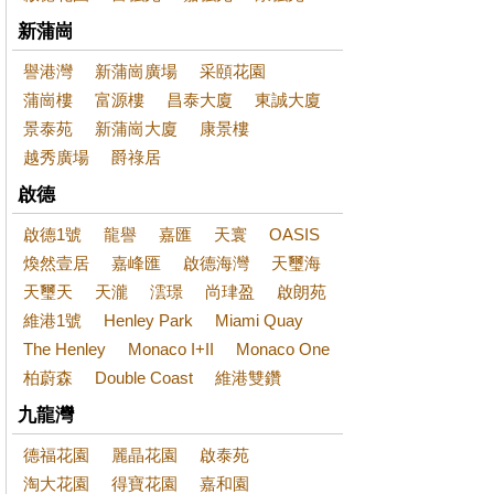
新蒲崗
譽港灣
新蒲崗廣場
采頤花園
蒲崗樓
富源樓
昌泰大廈
東誠大廈
景泰苑
新蒲崗大廈
康景樓
越秀廣場
爵祿居
啟德
啟德1號
龍譽
嘉匯
天寰
OASIS
煥然壹居
嘉峰匯
啟德海灣
天璽海
天璽天
天瀧
澐璟
尚珒盈
啟朗苑
維港1號
Henley Park
Miami Quay
The Henley
Monaco I+II
Monaco One
柏蔚森
Double Coast
維港雙鑽
九龍灣
德福花園
麗晶花園
啟泰苑
淘大花園
得寶花園
嘉和園