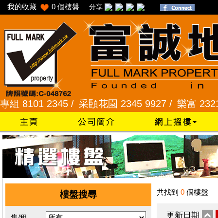
我的收藏
0
個樓盤
分享
01 2345 /
采頣花園 2345 9927 /
樂富 2321 228
共找到
0
個樓盤
樓盤搜尋
更新日期
售/租