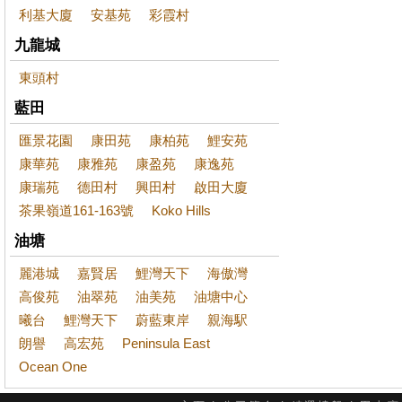
利基大廈
安基苑
彩霞村
九龍城
東頭村
藍田
匯景花園
康田苑
康柏苑
鯉安苑
康華苑
康雅苑
康盈苑
康逸苑
康瑞苑
德田村
興田村
啟田大廈
茶果嶺道161-163號
Koko Hills
油塘
麗港城
嘉賢居
鯉灣天下
海傲灣
高俊苑
油翠苑
油美苑
油塘中心
曦台
鯉灣天下
蔚藍東岸
親海駅
朗譽
高宏苑
Peninsula East
Ocean One