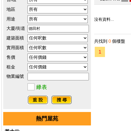
地區
用途
沒有資料...
大廈/街道
建築面積
共找到
0
個樓盤
實用面積
1
售價
租金
物業編號
熱門屋苑