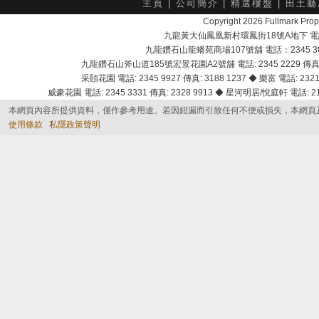
主頁
|
公司簡介
|
精選樓盤
|
田土廳
Copyright 2026 Fullmark 
九龍黃大仙鳳凰新村環鳳街18號A地下 電話：232
九龍鑽石山龍蟠苑商場107號舖 電話：2345 303
九龍鑽石山斧山道185號宏景花園A2號舖 電話: 2345 2229 傳真: 
采頣花園 電話: 2345 9927 傳真: 3188 1237 ◆ 樂富 電話: 2321 
威豪花園 電話: 2345 3331 傳真: 2328 9913 ◆ 星河明居/悅庭軒 電話: 2116
本網頁內容所提供資料，僅作參考用途。若因錯漏而引致任何不便或損失，本網頁
使用條款
私隱政策聲明