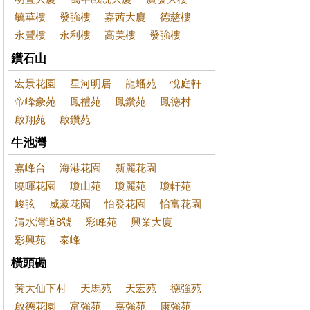
毓華樓
發強樓
嘉茜大廈
德慈樓
永豐樓
永利樓
高美樓
發強樓
鑽石山
宏景花園
星河明居
龍蟠苑
悅庭軒
帝峰豪苑
鳳禮苑
鳳鑽苑
鳳德村
啟翔苑
啟鑽苑
牛池灣
嘉峰台
海港花園
新麗花園
曉暉花園
瓊山苑
瓊麗苑
瓊軒苑
峻弦
威豪花園
怡發花園
怡富花園
清水灣道8號
彩峰苑
興業大廈
彩興苑
泰峰
橫頭磡
黃大仙下村
天馬苑
天宏苑
德強苑
啟德花園
富強苑
嘉強苑
康強苑