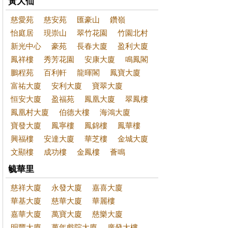
黃大仙
慈愛苑
慈安苑
匯豪山
鑽嶺
怡庭居
現崇山
翠竹花園
竹園北村
新光中心
豪苑
長春大廈
盈利大廈
鳳祥樓
秀芳花園
安康大廈
鳴鳳閣
鵬程苑
百利軒
龍暉閣
鳳寶大廈
富祐大廈
安利大廈
寶翠大廈
恒安大廈
盈福苑
鳳凰大廈
翠鳳樓
鳳凰村大廈
伯德大樓
海鴻大廈
寶發大廈
鳳寧樓
鳳錦樓
鳳華樓
興福樓
安達大廈
華芝樓
金城大廈
文顯樓
成功樓
金鳳樓
薈鳴
毓華里
慈祥大廈
永發大廈
嘉喜大廈
華基大廈
慈華大廈
華麗樓
嘉華大廈
萬寶大廈
慈樂大廈
明豐大廈
萬年戲院大廈
廣發大樓