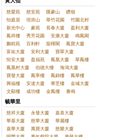
黃大仙
慈愛苑
慈安苑
匯豪山
鑽嶺
怡庭居
現崇山
翠竹花園
竹園北村
新光中心
豪苑
長春大廈
盈利大廈
鳳祥樓
秀芳花園
安康大廈
鳴鳳閣
鵬程苑
百利軒
龍暉閣
鳳寶大廈
富祐大廈
安利大廈
寶翠大廈
恒安大廈
盈福苑
鳳凰大廈
翠鳳樓
鳳凰村大廈
伯德大樓
海鴻大廈
寶發大廈
鳳寧樓
鳳錦樓
鳳華樓
興福樓
安達大廈
華芝樓
金城大廈
文顯樓
成功樓
金鳳樓
薈鳴
毓華里
慈祥大廈
永發大廈
嘉喜大廈
華基大廈
慈華大廈
華麗樓
嘉華大廈
萬寶大廈
慈樂大廈
明豐大廈
萬年戲院大廈
廣發大樓