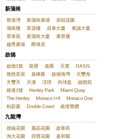
新蒲崗
譽港灣
新蒲崗廣場
采頤花園
蒲崗樓
富源樓
昌泰大廈
東誠大廈
景泰苑
新蒲崗大廈
康景樓
越秀廣場
爵祿居
啟德
啟德1號
龍譽
嘉匯
天寰
OASIS
煥然壹居
嘉峰匯
啟德海灣
天璽海
天璽天
天瀧
澐璟
尚珒盈
啟朗苑
維港1號
Henley Park
Miami Quay
The Henley
Monaco I+II
Monaco One
柏蔚森
Double Coast
維港雙鑽
九龍灣
德福花園
麗晶花園
啟泰苑
淘大花園
得寶花園
嘉和園