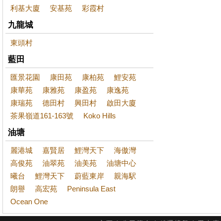
利基大廈
安基苑
彩霞村
九龍城
東頭村
藍田
匯景花園
康田苑
康柏苑
鯉安苑
康華苑
康雅苑
康盈苑
康逸苑
康瑞苑
德田村
興田村
啟田大廈
茶果嶺道161-163號
Koko Hills
油塘
麗港城
嘉賢居
鯉灣天下
海傲灣
高俊苑
油翠苑
油美苑
油塘中心
曦台
鯉灣天下
蔚藍東岸
親海駅
朗譽
高宏苑
Peninsula East
Ocean One