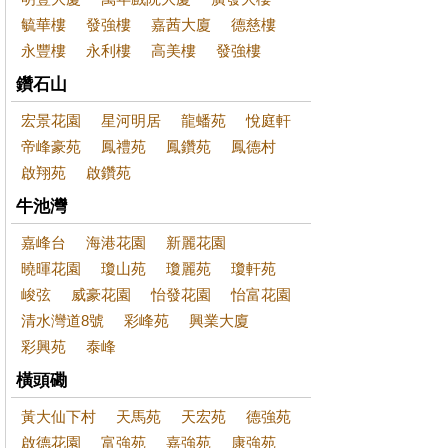
毓華樓
發強樓
嘉茜大廈
德慈樓
永豐樓
永利樓
高美樓
發強樓
鑽石山
宏景花園
星河明居
龍蟠苑
悅庭軒
帝峰豪苑
鳳禮苑
鳳鑽苑
鳳德村
啟翔苑
啟鑽苑
牛池灣
嘉峰台
海港花園
新麗花園
曉暉花園
瓊山苑
瓊麗苑
瓊軒苑
峻弦
威豪花園
怡發花園
怡富花園
清水灣道8號
彩峰苑
興業大廈
彩興苑
泰峰
橫頭磡
黃大仙下村
天馬苑
天宏苑
德強苑
啟德花園
富強苑
嘉強苑
康強苑