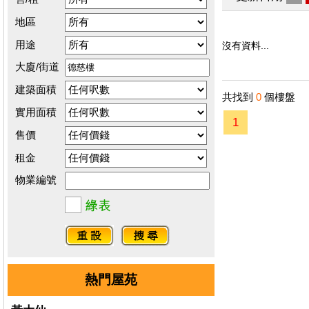
地區
用途
沒有資料...
大廈/街道
建築面積
共找到
0
個樓盤
實用面積
1
售價
租金
物業編號
熱門屋苑