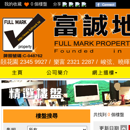
我的收藏
0
個樓盤
分享
 2345 9927 /
樂富 2321 2287 /
峻弦、曉暉花園 23
共找到
0
個樓盤
樓盤搜尋
更新日期
售/租