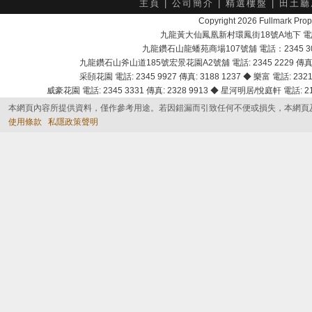
主頁
|
公司簡介
|
精選樓盤
|
田土廳
Copyright 2026 Fullmark 
九龍黃大仙鳳凰新村環鳳街18號A地下 電話：232
九龍鑽石山龍蟠苑商場107號舖 電話：2345 303
九龍鑽石山斧山道185號宏景花園A2號舖 電話: 2345 2229 傳真: 
采頣花園 電話: 2345 9927 傳真: 3188 1237 ◆ 樂富 電話: 2321 
威豪花園 電話: 2345 3331 傳真: 2328 9913 ◆ 星河明居/悅庭軒 電話: 2116
本網頁內容所提供資料，僅作參考用途。若因錯漏而引致任何不便或損失，本網頁
使用條款
私隱政策聲明