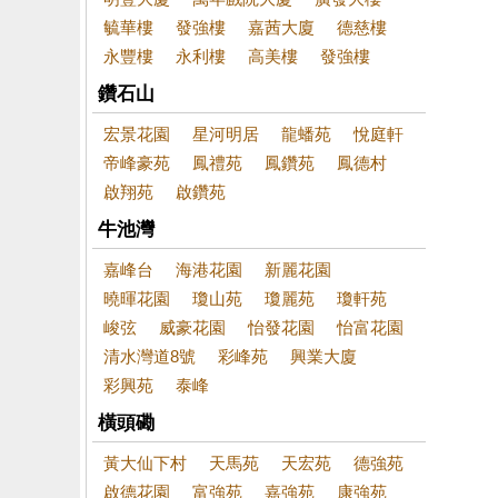
毓華樓
發強樓
嘉茜大廈
德慈樓
永豐樓
永利樓
高美樓
發強樓
鑽石山
宏景花園
星河明居
龍蟠苑
悅庭軒
帝峰豪苑
鳳禮苑
鳳鑽苑
鳳德村
啟翔苑
啟鑽苑
牛池灣
嘉峰台
海港花園
新麗花園
曉暉花園
瓊山苑
瓊麗苑
瓊軒苑
峻弦
威豪花園
怡發花園
怡富花園
清水灣道8號
彩峰苑
興業大廈
彩興苑
泰峰
橫頭磡
黃大仙下村
天馬苑
天宏苑
德強苑
啟德花園
富強苑
嘉強苑
康強苑