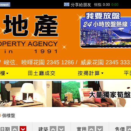
分享給朋友
恒指:
0.00
0.00
、曉暉花園 2345 1286 /
威豪花園 2345 3331 /
星
0
個樓盤
日期
建築
實用
售價