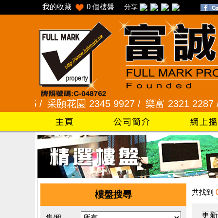
我的收藏
0
個樓盤
分享
5 /
采頣花園 2345 9927 /
樂富 2321 2287 /
峻弦
共找到
樓盤搜尋
更新
售/租