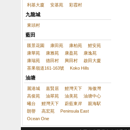
利基大廈
安基苑
彩霞村
九龍城
東頭村
藍田
匯景花園
康田苑
康柏苑
鯉安苑
康華苑
康雅苑
康盈苑
康逸苑
康瑞苑
德田村
興田村
啟田大廈
茶果嶺道161-163號
Koko Hills
油塘
麗港城
嘉賢居
鯉灣天下
海傲灣
高俊苑
油翠苑
油美苑
油塘中心
曦台
鯉灣天下
蔚藍東岸
親海駅
朗譽
高宏苑
Peninsula East
Ocean One