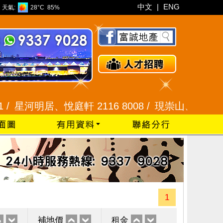
中文
|
ENG
天氣:
28°C
85%
河明居、悅庭軒 2116 8008 /
現崇山、譽港灣 2345 9
1
補地價
租金