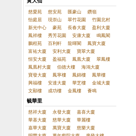
黃大仙
慈愛苑
慈安苑
匯豪山
鑽嶺
怡庭居
現崇山
翠竹花園
竹園北村
新光中心
豪苑
長春大廈
盈利大廈
鳳祥樓
秀芳花園
安康大廈
鳴鳳閣
鵬程苑
百利軒
龍暉閣
鳳寶大廈
富祐大廈
安利大廈
寶翠大廈
恒安大廈
盈福苑
鳳凰大廈
翠鳳樓
鳳凰村大廈
伯德大樓
海鴻大廈
寶發大廈
鳳寧樓
鳳錦樓
鳳華樓
興福樓
安達大廈
華芝樓
金城大廈
文顯樓
成功樓
金鳳樓
薈鳴
毓華里
慈祥大廈
永發大廈
嘉喜大廈
華基大廈
慈華大廈
華麗樓
嘉華大廈
萬寶大廈
慈樂大廈
明豐大廈
萬年戲院大廈
廣發大樓