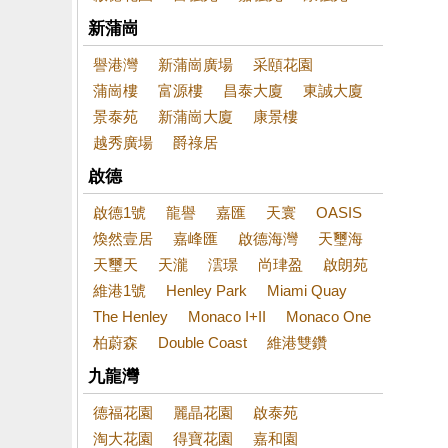
新蒲崗
譽港灣
新蒲崗廣場
采頤花園
蒲崗樓
富源樓
昌泰大廈
東誠大廈
景泰苑
新蒲崗大廈
康景樓
越秀廣場
爵祿居
啟德
啟德1號
龍譽
嘉匯
天寰
OASIS
煥然壹居
嘉峰匯
啟德海灣
天璽海
天璽天
天瀧
澐璟
尚珒盈
啟朗苑
維港1號
Henley Park
Miami Quay
The Henley
Monaco I+II
Monaco One
柏蔚森
Double Coast
維港雙鑽
九龍灣
德福花園
麗晶花園
啟泰苑
淘大花園
得寶花園
嘉和園