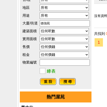
地區
用途
沒有資料.
大廈/街道
建築面積
共找到
實用面積
1
售價
租金
物業編號
熱門屋苑