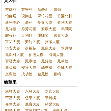
黃大仙
慈愛苑
慈安苑
匯豪山
鑽嶺
怡庭居
現崇山
翠竹花園
竹園北村
新光中心
豪苑
長春大廈
盈利大廈
鳳祥樓
秀芳花園
安康大廈
鳴鳳閣
鵬程苑
百利軒
龍暉閣
鳳寶大廈
富祐大廈
安利大廈
寶翠大廈
恒安大廈
盈福苑
鳳凰大廈
翠鳳樓
鳳凰村大廈
伯德大樓
海鴻大廈
寶發大廈
鳳寧樓
鳳錦樓
鳳華樓
興福樓
安達大廈
華芝樓
金城大廈
文顯樓
成功樓
金鳳樓
薈鳴
毓華里
慈祥大廈
永發大廈
嘉喜大廈
華基大廈
慈華大廈
華麗樓
嘉華大廈
萬寶大廈
慈樂大廈
明豐大廈
萬年戲院大廈
廣發大樓