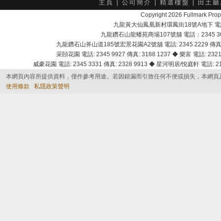
主頁
|
公司簡介
|
精選樓盤
|
田土廳
Copyright 2026 Fullmark 
九龍黃大仙鳳凰新村環鳳街18號A地下 電話：232
九龍鑽石山龍蟠苑商場107號舖 電話：2345 303
九龍鑽石山斧山道185號宏景花園A2號舖 電話: 2345 2229 傳真: 
采頣花園 電話: 2345 9927 傳真: 3188 1237 ◆ 樂富 電話: 2321 
威豪花園 電話: 2345 3331 傳真: 2328 9913 ◆ 星河明居/悅庭軒 電話: 2116
本網頁內容所提供資料，僅作參考用途。若因錯漏而引致任何不便或損失，本網頁
使用條款
私隱政策聲明