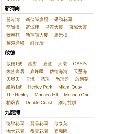
新蒲崗
譽港灣
新蒲崗廣場
采頤花園
蒲崗樓
富源樓
昌泰大廈
東誠大廈
景泰苑
新蒲崗大廈
康景樓
越秀廣場
爵祿居
啟德
啟德1號
龍譽
嘉匯
天寰
OASIS
煥然壹居
嘉峰匯
啟德海灣
天璽海
天璽天
天瀧
澐璟
尚珒盈
啟朗苑
維港1號
Henley Park
Miami Quay
The Henley
Monaco I+II
Monaco One
柏蔚森
Double Coast
維港雙鑽
九龍灣
德福花園
麗晶花園
啟泰苑
淘大花園
得寶花園
嘉和園