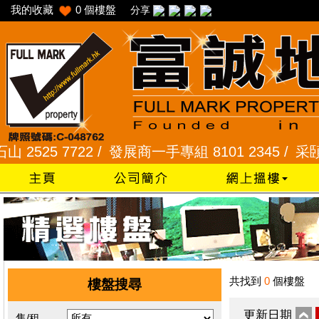
我的收藏
0
個樓盤
分享
25 7722 /
發展商一手專組 8101 2345 /
采頣花園 2
共找到
0
個樓盤
樓盤搜尋
更新日期
售/租