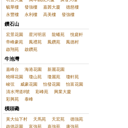
毓華樓
發強樓
嘉茜大廈
德慈樓
永豐樓
永利樓
高美樓
發強樓
鑽石山
宏景花園
星河明居
龍蟠苑
悅庭軒
帝峰豪苑
鳳禮苑
鳳鑽苑
鳳德村
啟翔苑
啟鑽苑
牛池灣
嘉峰台
海港花園
新麗花園
曉暉花園
瓊山苑
瓊麗苑
瓊軒苑
峻弦
威豪花園
怡發花園
怡富花園
清水灣道8號
彩峰苑
興業大廈
彩興苑
泰峰
橫頭磡
黃大仙下村
天馬苑
天宏苑
德強苑
啟德花園
富強苑
嘉強苑
康強苑