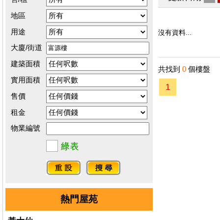
地區
用途
沒有資料...
大廈/街道
建築面積
共找到
0
個樓盤
實用面積
1
售價
租金
物業編號
熱門屋苑