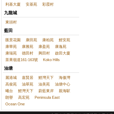
利基大廈
安基苑
彩霞村
九龍城
東頭村
藍田
匯景花園
康田苑
康柏苑
鯉安苑
康華苑
康雅苑
康盈苑
康逸苑
康瑞苑
德田村
興田村
啟田大廈
茶果嶺道161-163號
Koko Hills
油塘
麗港城
嘉賢居
鯉灣天下
海傲灣
高俊苑
油翠苑
油美苑
油塘中心
曦台
鯉灣天下
蔚藍東岸
親海駅
朗譽
高宏苑
Peninsula East
Ocean One