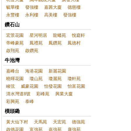
毓華樓
發強樓
嘉茜大廈
德慈樓
永豐樓
永利樓
高美樓
發強樓
鑽石山
宏景花園
星河明居
龍蟠苑
悅庭軒
帝峰豪苑
鳳禮苑
鳳鑽苑
鳳德村
啟翔苑
啟鑽苑
牛池灣
嘉峰台
海港花園
新麗花園
曉暉花園
瓊山苑
瓊麗苑
瓊軒苑
峻弦
威豪花園
怡發花園
怡富花園
清水灣道8號
彩峰苑
興業大廈
彩興苑
泰峰
橫頭磡
黃大仙下村
天馬苑
天宏苑
德強苑
啟德花園
富強苑
嘉強苑
康強苑