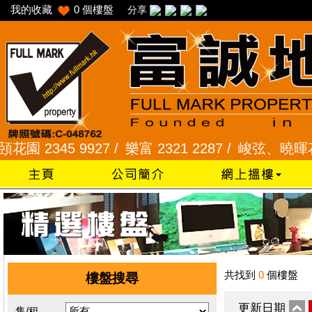
我的收藏
0
個樓盤
分享
2345 9927 /
樂富 2321 2287 /
峻弦、曉暉花園 234
共找到
0
個樓盤
樓盤搜尋
更新日期
售/租