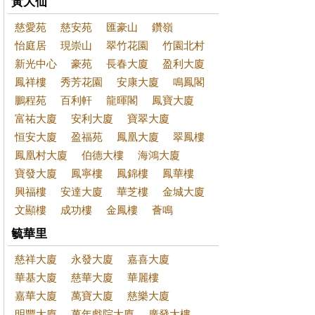
黃大仙
慈愛苑
慈安苑
匯豪山
鑽嶺
怡庭居
現崇山
翠竹花園
竹園北村
新光中心
豪苑
長春大廈
盈利大廈
鳳祥樓
秀芳花園
安康大廈
鳴鳳閣
鵬程苑
百利軒
龍暉閣
鳳寶大廈
富祐大廈
安利大廈
寶翠大廈
恒安大廈
盈福苑
鳳凰大廈
翠鳳樓
鳳凰村大廈
伯德大樓
海鴻大廈
寶發大廈
鳳寧樓
鳳錦樓
鳳華樓
興福樓
安達大廈
華芝樓
金城大廈
文顯樓
成功樓
金鳳樓
薈鳴
毓華里
慈祥大廈
永發大廈
嘉喜大廈
華基大廈
慈華大廈
華麗樓
嘉華大廈
萬寶大廈
慈樂大廈
明豐大廈
萬年戲院大廈
廣發大樓