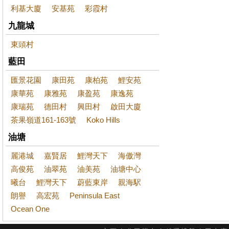
利基大廈
安基苑
彩霞村
九龍城
東頭村
藍田
匯景花園
康田苑
康柏苑
鯉安苑
康華苑
康雅苑
康盈苑
康逸苑
康瑞苑
德田村
興田村
啟田大廈
茶果嶺道161-163號
Koko Hills
油塘
麗港城
嘉賢居
鯉灣天下
海傲灣
高俊苑
油翠苑
油美苑
油塘中心
曦台
鯉灣天下
蔚藍東岸
親海駅
朗譽
高宏苑
Peninsula East
Ocean One