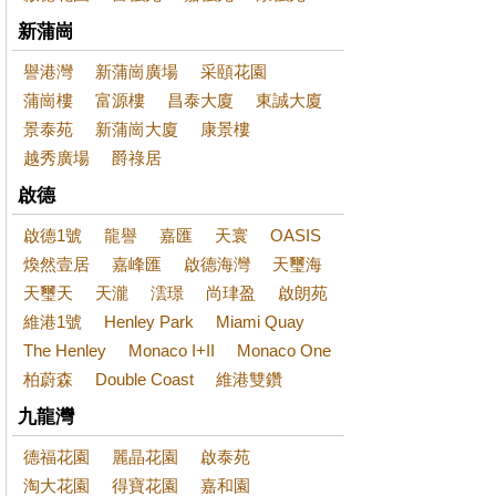
新蒲崗
譽港灣
新蒲崗廣場
采頤花園
蒲崗樓
富源樓
昌泰大廈
東誠大廈
景泰苑
新蒲崗大廈
康景樓
越秀廣場
爵祿居
啟德
啟德1號
龍譽
嘉匯
天寰
OASIS
煥然壹居
嘉峰匯
啟德海灣
天璽海
天璽天
天瀧
澐璟
尚珒盈
啟朗苑
維港1號
Henley Park
Miami Quay
The Henley
Monaco I+II
Monaco One
柏蔚森
Double Coast
維港雙鑽
九龍灣
德福花園
麗晶花園
啟泰苑
淘大花園
得寶花園
嘉和園