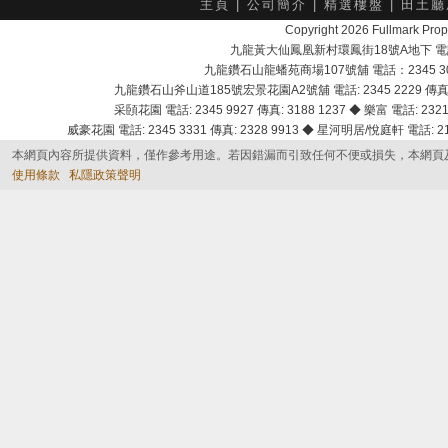
主頁
|
公司簡介
|
精選樓盤
|
田土廳
Copyright 2026 Fullmark 
九龍黃大仙鳳凰新村環鳳街18號A地下 電話：232
九龍鑽石山龍蟠苑商場107號舖 電話：2345 303
九龍鑽石山斧山道185號宏景花園A2號舖 電話: 2345 2229 傳真: 
采頣花園 電話: 2345 9927 傳真: 3188 1237 ◆ 樂富 電話: 2321 
威豪花園 電話: 2345 3331 傳真: 2328 9913 ◆ 星河明居/悅庭軒 電話: 2116
本網頁內容所提供資料，僅作參考用途。若因錯漏而引致任何不便或損失，本網頁
使用條款
私隱政策聲明