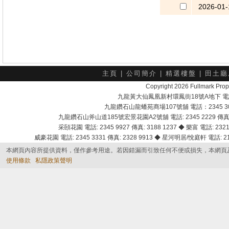
2026-01-
主頁
|
公司簡介
|
精選樓盤
|
田土廳
Copyright 2026 Fullmark 
九龍黃大仙鳳凰新村環鳳街18號A地下 電話：232
九龍鑽石山龍蟠苑商場107號舖 電話：2345 303
九龍鑽石山斧山道185號宏景花園A2號舖 電話: 2345 2229 傳真: 
采頣花園 電話: 2345 9927 傳真: 3188 1237 ◆ 樂富 電話: 2321 
威豪花園 電話: 2345 3331 傳真: 2328 9913 ◆ 星河明居/悅庭軒 電話: 2116
本網頁內容所提供資料，僅作參考用途。若因錯漏而引致任何不便或損失，本網頁
使用條款
私隱政策聲明