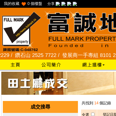
我的收藏
0
個樓盤
分享
 /
鑽石山 2525 7722 /
發展商一手專組 8101 2345 
共找到
14
個記錄
成交搜尋
登記日
全選