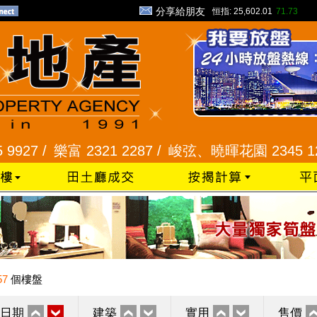
分享給朋友
恒指:
25,602.01
71.73
 /
樂富 2321 2287 /
峻弦、曉暉花園 2345 1286 /
57
個樓盤
日期
建築
實用
售價