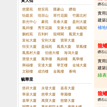
黃大仙
鑽石
慈愛苑
慈安苑
匯豪山
鑽嶺
實用
怡庭居
現崇山
翠竹花園
竹園北村
建築
新光中心
豪苑
長春大廈
盈利大廈
補地
鳳祥樓
秀芳花園
安康大廈
鳴鳳閣
鵬程苑
百利軒
龍暉閣
鳳寶大廈
富祐大廈
安利大廈
寶翠大廈
龍
恒安大廈
盈福苑
鳳凰大廈
翠鳳樓
鑽石
鳳凰村大廈
伯德大樓
海鴻大廈
寶發大廈
鳳寧樓
鳳錦樓
鳳華樓
實用
興福樓
安達大廈
華芝樓
金城大廈
建築
文顯樓
成功樓
金鳳樓
薈鳴
綠表
毓華里
慈祥大廈
永發大廈
嘉喜大廈
龍
華基大廈
慈華大廈
華麗樓
鑽石
嘉華大廈
萬寶大廈
慈樂大廈
明豐大廈
萬年戲院大廈
廣發大樓