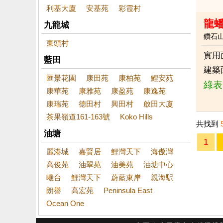
利基大廈
安基苑
彩霞村
龍
九龍城
鑽石
東頭村
實用
藍田
建築
匯景花園
康田苑
康柏苑
鯉安苑
綠表
康華苑
康雅苑
康盈苑
康逸苑
康瑞苑
德田村
興田村
啟田大廈
茶果嶺道161-163號
Koko Hills
共找到
油塘
1
麗港城
嘉賢居
鯉灣天下
海傲灣
高俊苑
油翠苑
油美苑
油塘中心
曦台
鯉灣天下
蔚藍東岸
親海駅
朗譽
高宏苑
Peninsula East
Ocean One