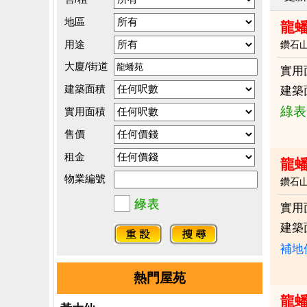
地區
龍蟠
用途
鑽石
大廈/街道
實用
建築面積
建築
綠表
實用面積
售價
租金
龍蟠
物業編號
鑽石
實用
建築
補地
熱門屋苑
龍蟠