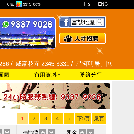
中文
|
ENG
天氣:
33°C
60%
威豪花園 2345 3331 /
星河明居、悅庭軒 2116 8008
1
2
3
4
5
下5頁
尾頁
補地價
租金