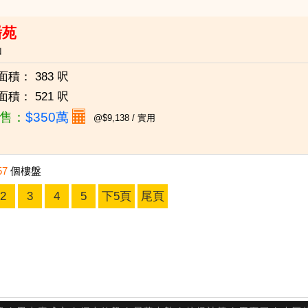
蟠苑
山
面積：
383 呎
面積：
521 呎
售：
$350萬
@$9,138 / 實用
57
個樓盤
2
3
4
5
下5頁
尾頁