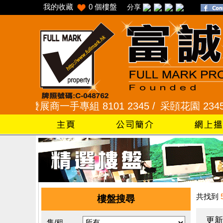
我的收藏
0
個樓盤
分享
發展商一手專組 8101 2345 /
采頣花園 2345 9927
共找到
樓盤搜尋
更新
售/租