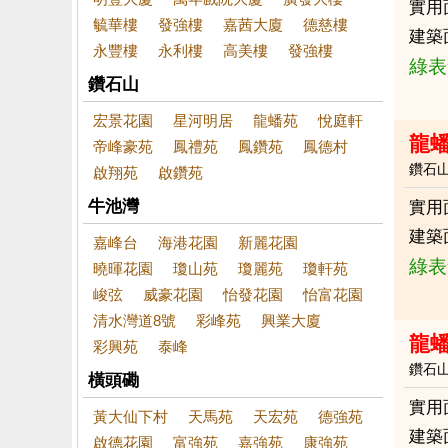
實用
毓華樓
發強樓
嘉茜大廈
德慈樓
建築
永豐樓
永利樓
高美樓
發強樓
綠表
鑽石山
宏景花園
星河明居
龍蟠苑
悅庭軒
龍
帝峰豪苑
鳳禮苑
鳳鑽苑
鳳德村
鑽石
啟翔苑
啟鑽苑
牛池灣
實用
建築
嘉峰台
海港花園
新麗花園
綠表
曉暉花園
瓊山苑
瓊麗苑
瓊軒苑
峻弦
威豪花園
怡發花園
怡富花園
清水灣道8號
彩峰苑
興業大廈
龍
彩興苑
泰峰
鑽石
橫頭磡
實用
黃大仙下村
天馬苑
天宏苑
德強苑
建築
啟德花園
富強苑
嘉強苑
康強苑