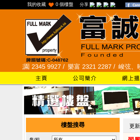
我的收藏
0
個樓盤
分享
園 2345 9927 /
樂富 2321 2287 /
峻弦、曉暉花園 2
樓盤搜尋
更新
售/租