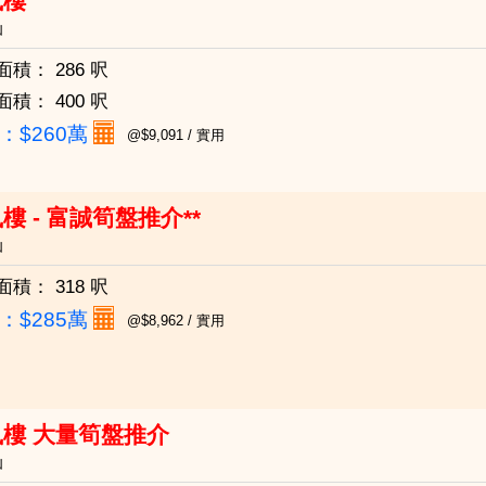
鳳樓
仙
面積：
286 呎
面積：
400 呎
：
$260萬
@$9,091 / 實用
樓 - 富誠筍盤推介**
仙
面積：
318 呎
：
$285萬
@$8,962 / 實用
樓 大量筍盤推介
仙