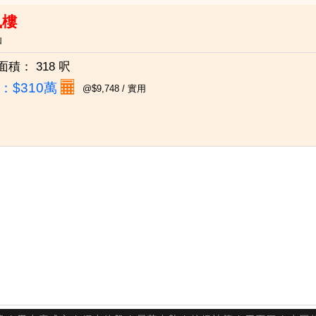
鳳樓
仙
面積：
318 呎
：
$310萬
@$9,748 / 實用