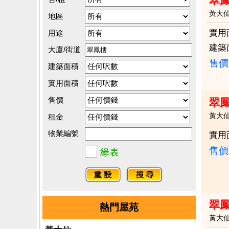
翠
黃大
地區
實用
用途
建築
大廈/街道
售價
建築面積
實用面積
售價
翠鳳
黃大
租金
物業編號
實用
售價
翠鳳
熱門屋苑
黃大