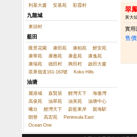
利基大廈
安基苑
彩霞村
翠
九龍城
黃大
東頭村
實用
藍田
售價
匯景花園
康田苑
康柏苑
鯉安苑
康華苑
康雅苑
康盈苑
康逸苑
康瑞苑
德田村
興田村
啟田大廈
茶果嶺道161-163號
Koko Hills
油塘
麗港城
嘉賢居
鯉灣天下
海傲灣
高俊苑
油翠苑
油美苑
油塘中心
曦台
鯉灣天下
蔚藍東岸
親海駅
朗譽
高宏苑
Peninsula East
Ocean One