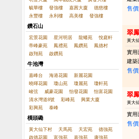
毓華樓
發強樓
嘉茜大廈
德慈樓
售價
永豐樓
永利樓
高美樓
發強樓
鑽石山
翠
宏景花園
星河明居
龍蟠苑
悅庭軒
黃大
帝峰豪苑
鳳禮苑
鳳鑽苑
鳳德村
實用
啟翔苑
啟鑽苑
建築
牛池灣
售價
嘉峰台
海港花園
新麗花園
曉暉花園
瓊山苑
瓊麗苑
瓊軒苑
峻弦
威豪花園
怡發花園
怡富花園
翠
清水灣道8號
彩峰苑
興業大廈
黃大
彩興苑
泰峰
實用
橫頭磡
售價
黃大仙下村
天馬苑
天宏苑
德強苑
啟德花園
富強苑
嘉強苑
康強苑