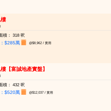
鳳樓
仙
面積：
318 呎
：
$285萬
@$8,962 / 實用
鳳樓【富誠地產實盤】
仙
面積：
432 呎
：
$520萬
@$12,037 / 實用