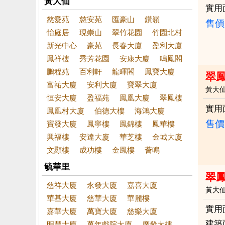
黃大仙
實用
慈愛苑
慈安苑
匯豪山
鑽嶺
售價
怡庭居
現崇山
翠竹花園
竹園北村
新光中心
豪苑
長春大廈
盈利大廈
鳳祥樓
秀芳花園
安康大廈
鳴鳳閣
鵬程苑
百利軒
龍暉閣
鳳寶大廈
翠鳳
富祐大廈
安利大廈
寶翠大廈
黃大
恒安大廈
盈福苑
鳳凰大廈
翠鳳樓
實用
鳳凰村大廈
伯德大樓
海鴻大廈
售價
寶發大廈
鳳寧樓
鳳錦樓
鳳華樓
興福樓
安達大廈
華芝樓
金城大廈
文顯樓
成功樓
金鳳樓
薈鳴
毓華里
翠
慈祥大廈
永發大廈
嘉喜大廈
黃大
華基大廈
慈華大廈
華麗樓
實用
嘉華大廈
萬寶大廈
慈樂大廈
建築
明豐大廈
萬年戲院大廈
廣發大樓