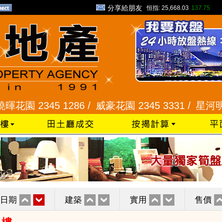
分享給朋友
恒指:
25,668.03
137.75
345 1286 /
威豪花園 2345 3331 /
星河明居、悅庭軒
日期
建築
實用
售價