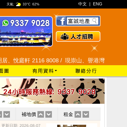
中文
|
ENG
天氣:
33°C
62%
 2116 8008 /
現崇山、譽港灣 2345 9926 /
藍
補地價
租金
更新日期: 2026-08-07