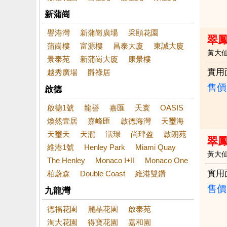
新蒲崗
譽港灣
新蒲崗廣場
采頤花園
翠
蒲崗樓
富源樓
昌泰大廈
東誠大廈
黃大
景泰苑
新蒲崗大廈
康景樓
實用
越秀廣場
爵祿居
售價
啟德
啟德1號
龍譽
嘉匯
天寰
OASIS
煥然壹居
嘉峰匯
啟德海灣
天璽海
天璽天
天瀧
澐璟
尚珒盈
啟朗苑
翠
維港1號
Henley Park
Miami Quay
黃大
The Henley
Monaco I+II
Monaco One
實用
柏蔚森
Double Coast
維港雙鑽
售價
九龍灣
德福花園
麗晶花園
啟泰苑
淘大花園
得寶花園
嘉和園