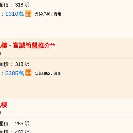
面積：
318 呎
：
$310萬
@$9,748 / 實用
樓 - 富誠筍盤推介**
仙
面積：
318 呎
：
$285萬
@$8,962 / 實用
鳳樓
仙
面積：
286 呎
面積：
400 呎