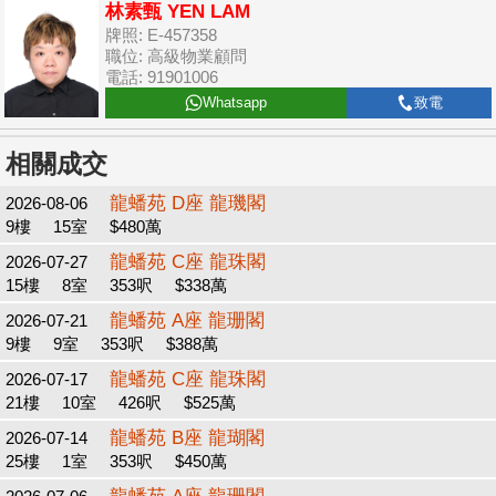
林素甄 YEN LAM
牌照: E-457358
職位: 高級物業顧問
電話: 91901006
Whatsapp
致電
相關成交
龍蟠苑 D座 龍璣閣
2026-08-06
9樓
15室
$480萬
龍蟠苑 C座 龍珠閣
2026-07-27
15樓
8室
353呎
$338萬
龍蟠苑 A座 龍珊閣
2026-07-21
9樓
9室
353呎
$388萬
龍蟠苑 C座 龍珠閣
2026-07-17
21樓
10室
426呎
$525萬
龍蟠苑 B座 龍瑚閣
2026-07-14
25樓
1室
353呎
$450萬