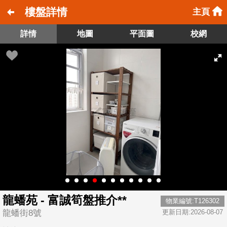
樓盤詳情
主頁
詳情
地圖
平面圖
校網
龍蟠苑 - 富誠筍盤推介**
物業編號:T126302
龍蟠街8號
更新日期:2026-08-07