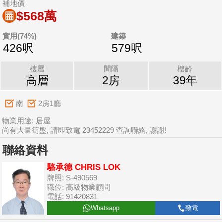
補地價
$568萬
實用(74%)
建築
426呎
579呎
樓層
間隔
樓齡
高層
2房
39年
南
2房1廳
物業用途: 居屋
尚有大量筍盤, 請即致電 23452229 查詢聯絡, 謝謝!
聯絡資料
駱承德 CHRIS LOK
牌照: S-490569
職位: 高級物業顧問
電話: 91420831
Whatsapp
致電