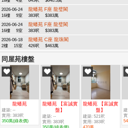
18樓
4室
645呎
$640.5萬
龍蟠苑 F座 龍璧閣
2026-06-24
16樓
9室
383呎
$383萬
龍蟠苑 F座 龍璧閣
2026-06-24
16樓
9室
383呎
$383萬
龍蟠苑 C座 龍珠閣
2026-06-18
2樓
15室
426呎
$463萬
同屋苑樓盤
龍蟠苑
龍蟠苑 【富誠實
龍蟠苑 【富誠實
建築: --
盤】
盤】
建
實用: 383呎
實
建築: --
建築: 521呎
350萬
(綠表價)
5
實用: 383呎
實用: 383呎
350萬
(綠表價)
470萬