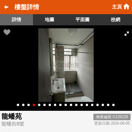
樓盤詳情
主頁
詳情
地圖
平面圖
校網
龍蟠苑
物業編號:G126228
龍蟠街8號
更新日期:2026-08-05