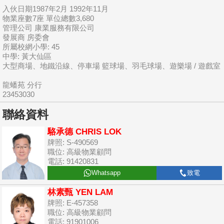
入伙日期1987年2月 1992年11月
物業座數7座 單位總數3,680
管理公司 康業服務有限公司
發展商 房委會
所屬校網小學: 45
中學: 黃大仙區
大型商場、地鐵沿線、停車場 籃球場、羽毛球場、遊樂場 / 遊戲室
龍蟠苑 分行
23453030
聯絡資料
駱承德 CHRIS LOK
牌照: S-490569
職位: 高級物業顧問
電話: 91420831
Whatsapp
致電
林素甄 YEN LAM
牌照: E-457358
職位: 高級物業顧問
電話: 91901006