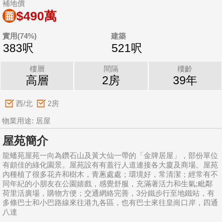
補地價
$490萬
實用(74%)
建築
383呎
521呎
樓層
間隔
樓齡
高層
2房
39年
西/北
2房
物業用途: 居屋
屋苑簡介
龍蟠苑屋苑一向為鑽石山及黃大仙一帶的「金牌居屋」，部份單位
有頗佳的綠化園景。屋苑設有有蓋行人道連接各大廈及商場。屋苑
內種植了很多花卉和樹木，青蔥處處；環境好，常清潔；經常有不
同年紀的小朋友在公園嬉戲，感覺舒服，充滿著活力和生氣;毗鄰
荷里活廣場，購物方便；交通網絡完善，3分鐵步行至地鐵站，有
多條巴士和小巴路線來往港九各區，也有巴士來往皇崗口岸，四通
八達