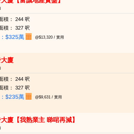
發大廈【富誠地產實盤】
仙
面積：
244 呎
面積：
327 呎
：
$325萬
@$13,320 / 實用
發大廈
仙
面積：
244 呎
面積：
327 呎
：
$235萬
@$9,631 / 實用
發大廈【我熟業主 睇啱再減】
仙