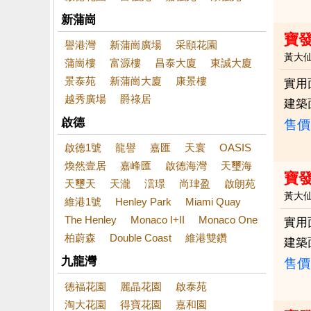
新蒲崗
寶
譽港灣
新蒲崗廣場
采頤花園
黃大
蒲崗樓
富源樓
昌泰大廈
東誠大廈
景泰苑
新蒲崗大廈
康景樓
實用
越秀廣場
爵祿居
建築
啟德
售價
啟德1號
龍譽
嘉匯
天寰
OASIS
煥然壹居
嘉峰匯
啟德海灣
天璽海
寶
天璽天
天瀧
澐璟
尚珒盈
啟朗苑
黃大
維港1號
Henley Park
Miami Quay
The Henley
Monaco I+II
Monaco One
實用
柏蔚森
Double Coast
維港雙鑽
建築
九龍灣
售價
德福花園
麗晶花園
啟泰苑
淘大花園
得寶花園
嘉和園