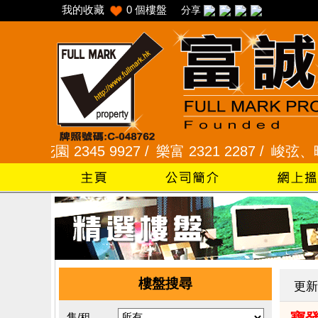
我的收藏
0
個樓盤
分享
園 2345 9927 /
樂富 2321 2287 /
峻弦、曉暉花園 2
樓盤搜尋
更新
售/租