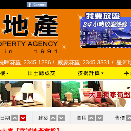
345 1286 /
威豪花園 2345 3331 /
星河明居、悅庭軒
日期
建築
實用
售價