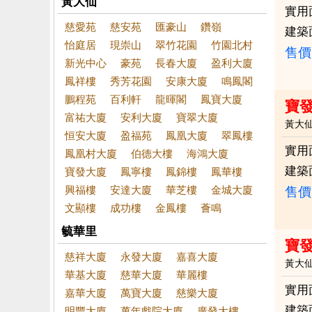
黃大仙
實用
慈愛苑
慈安苑
匯豪山
鑽嶺
建築
怡庭居
現崇山
翠竹花園
竹園北村
售價
新光中心
豪苑
長春大廈
盈利大廈
鳳祥樓
秀芳花園
安康大廈
鳴鳳閣
鵬程苑
百利軒
龍暉閣
鳳寶大廈
寶
富祐大廈
安利大廈
寶翠大廈
黃大
恒安大廈
盈福苑
鳳凰大廈
翠鳳樓
實用
鳳凰村大廈
伯德大樓
海鴻大廈
建築
寶發大廈
鳳寧樓
鳳錦樓
鳳華樓
興福樓
安達大廈
華芝樓
金城大廈
售價
文顯樓
成功樓
金鳳樓
薈鳴
毓華里
寶
慈祥大廈
永發大廈
嘉喜大廈
黃大
華基大廈
慈華大廈
華麗樓
實用
嘉華大廈
萬寶大廈
慈樂大廈
建築
明豐大廈
萬年戲院大廈
廣發大樓