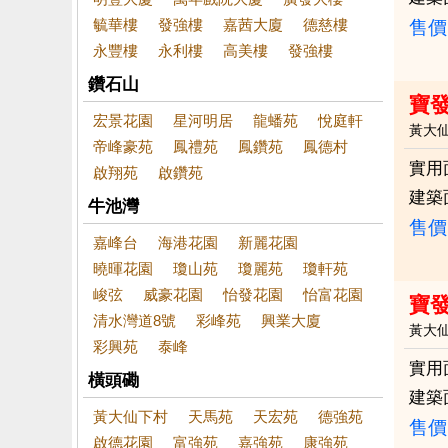
毓華樓
發強樓
嘉茜大廈
德慈樓
售價
永豐樓
永利樓
高美樓
發強樓
鑽石山
寶
宏景花園
星河明居
龍蟠苑
悅庭軒
黃大
帝峰豪苑
鳳禮苑
鳳鑽苑
鳳德村
實用
啟翔苑
啟鑽苑
建築
牛池灣
售價
嘉峰台
海港花園
新麗花園
曉暉花園
瓊山苑
瓊麗苑
瓊軒苑
峻弦
威豪花園
怡發花園
怡富花園
寶
清水灣道8號
彩峰苑
興業大廈
黃大
彩興苑
泰峰
實用
橫頭磡
建築
黃大仙下村
天馬苑
天宏苑
德強苑
售價
啟德花園
富強苑
嘉強苑
康強苑