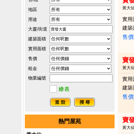
寶
黃大
地區
實用
用途
建築
大廈/街道
售價
建築面積
實用面積
售價
寶
黃大
租金
物業編號
實用
建築
售價
寶
熱門屋苑
黃大