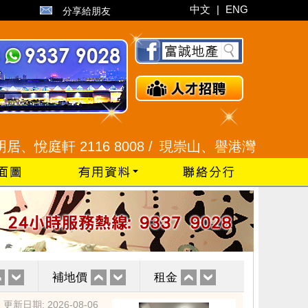
中文
|
ENG
分享給朋友
 2116 8008 /
現崇山、譽港灣 2345 9926 /
藍
補地價
租金
更新日期: 2026-08-06