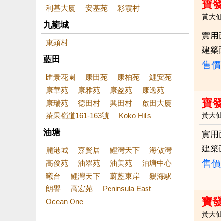
寶
利基大廈
安基苑
彩霞村
黃大
九龍城
實用
東頭村
建築
藍田
售價
匯景花園
康田苑
康柏苑
鯉安苑
康華苑
康雅苑
康盈苑
康逸苑
寶
康瑞苑
德田村
興田村
啟田大廈
茶果嶺道161-163號
Koko Hills
黃大
油塘
實用
建築
麗港城
嘉賢居
鯉灣天下
海傲灣
售價
高俊苑
油翠苑
油美苑
油塘中心
曦台
鯉灣天下
蔚藍東岸
親海駅
朗譽
高宏苑
Peninsula East
寶發
Ocean One
黃大