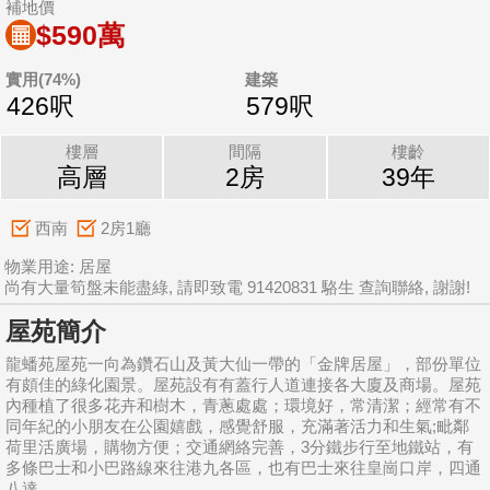
補地價
$590萬
實用(74%)
建築
426呎
579呎
樓層
間隔
樓齡
高層
2房
39年
西南
2房1廳
物業用途: 居屋
尚有大量筍盤未能盡綠, 請即致電 91420831 駱生 查詢聯絡, 謝謝!
屋苑簡介
龍蟠苑屋苑一向為鑽石山及黃大仙一帶的「金牌居屋」，部份單位
有頗佳的綠化園景。屋苑設有有蓋行人道連接各大廈及商場。屋苑
內種植了很多花卉和樹木，青蔥處處；環境好，常清潔；經常有不
同年紀的小朋友在公園嬉戲，感覺舒服，充滿著活力和生氣;毗鄰
荷里活廣場，購物方便；交通網絡完善，3分鐵步行至地鐵站，有
多條巴士和小巴路線來往港九各區，也有巴士來往皇崗口岸，四通
八達