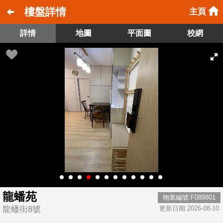
樓盤詳情
主頁
詳情
地圖
平面圖
校網
龍蟠苑
物業編號:F089801
龍蟠街8號
更新日期:2026-08-10