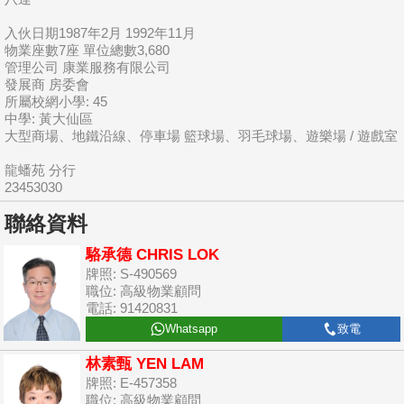
入伙日期1987年2月 1992年11月
物業座數7座 單位總數3,680
管理公司 康業服務有限公司
發展商 房委會
所屬校網小學: 45
中學: 黃大仙區
大型商場、地鐵沿線、停車場 籃球場、羽毛球場、遊樂場 / 遊戲室
龍蟠苑 分行
23453030
聯絡資料
駱承德 CHRIS LOK
牌照: S-490569
職位: 高級物業顧問
電話: 91420831
Whatsapp
致電
林素甄 YEN LAM
牌照: E-457358
職位: 高級物業顧問