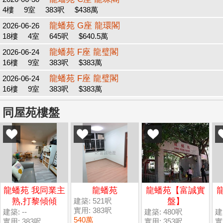
4樓
9室
383呎
$438萬
龍蟠苑 G座 龍環閣
2026-06-26
18樓
4室
645呎
$640.5萬
龍蟠苑 F座 龍璧閣
2026-06-24
16樓
9室
383呎
$383萬
龍蟠苑 F座 龍璧閣
2026-06-24
16樓
9室
383呎
$383萬
同屋苑樓盤
龍蟠苑 我同業主
龍蟠苑
龍蟠苑【富誠實
熟,打黎傾傾
建築: 521呎
盤】
實用: 383呎
建築: --
建築: 480呎
建
540萬
實用: 383呎
實用: 353呎
實