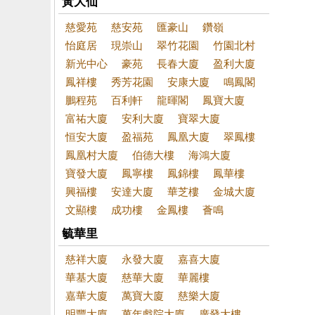
黃大仙
慈愛苑
慈安苑
匯豪山
鑽嶺
怡庭居
現崇山
翠竹花園
竹園北村
新光中心
豪苑
長春大廈
盈利大廈
鳳祥樓
秀芳花園
安康大廈
鳴鳳閣
鵬程苑
百利軒
龍暉閣
鳳寶大廈
富祐大廈
安利大廈
寶翠大廈
恒安大廈
盈福苑
鳳凰大廈
翠鳳樓
鳳凰村大廈
伯德大樓
海鴻大廈
寶發大廈
鳳寧樓
鳳錦樓
鳳華樓
興福樓
安達大廈
華芝樓
金城大廈
文顯樓
成功樓
金鳳樓
薈鳴
毓華里
慈祥大廈
永發大廈
嘉喜大廈
華基大廈
慈華大廈
華麗樓
嘉華大廈
萬寶大廈
慈樂大廈
明豐大廈
萬年戲院大廈
廣發大樓