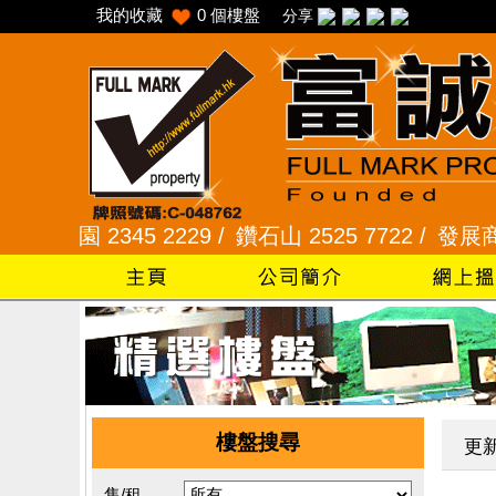
我的收藏
0
個樓盤
分享
園 2345 2229 /
鑽石山 2525 7722 /
發展商一手專組
樓盤搜尋
更
售/租