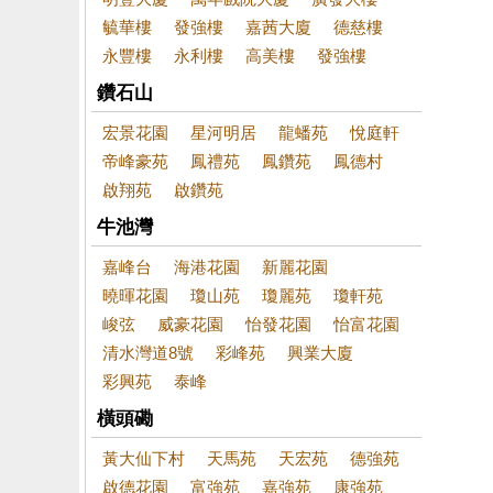
毓華樓
發強樓
嘉茜大廈
德慈樓
永豐樓
永利樓
高美樓
發強樓
鑽石山
宏景花園
星河明居
龍蟠苑
悅庭軒
帝峰豪苑
鳳禮苑
鳳鑽苑
鳳德村
啟翔苑
啟鑽苑
牛池灣
嘉峰台
海港花園
新麗花園
曉暉花園
瓊山苑
瓊麗苑
瓊軒苑
峻弦
威豪花園
怡發花園
怡富花園
清水灣道8號
彩峰苑
興業大廈
彩興苑
泰峰
橫頭磡
黃大仙下村
天馬苑
天宏苑
德強苑
啟德花園
富強苑
嘉強苑
康強苑