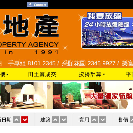
 8101 2345 /
采頣花園 2345 9927 /
樂富 2321
新日期
建築
實用
售價