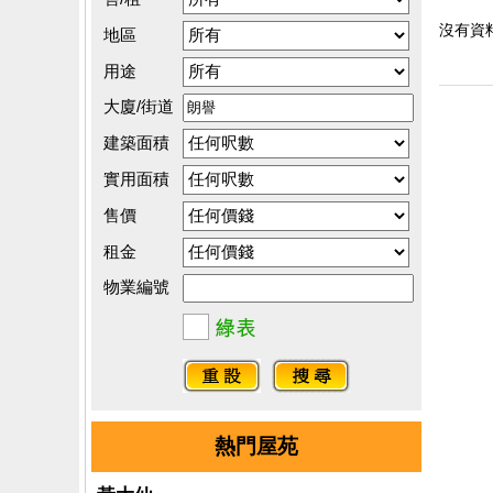
沒有資料.
地區
用途
大廈/街道
建築面積
實用面積
售價
租金
物業編號
熱門屋苑