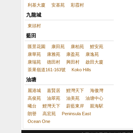
利基大廈
安基苑
彩霞村
九龍城
東頭村
藍田
匯景花園
康田苑
康柏苑
鯉安苑
康華苑
康雅苑
康盈苑
康逸苑
康瑞苑
德田村
興田村
啟田大廈
茶果嶺道161-163號
Koko Hills
油塘
麗港城
嘉賢居
鯉灣天下
海傲灣
高俊苑
油翠苑
油美苑
油塘中心
曦台
鯉灣天下
蔚藍東岸
親海駅
朗譽
高宏苑
Peninsula East
Ocean One