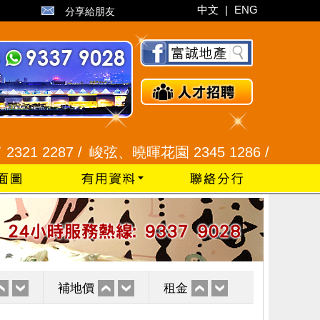
中文
|
ENG
分享給朋友
 2287 /
峻弦、曉暉花園 2345 1286 /
威豪花園 2345
補地價
租金