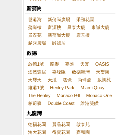
新蒲崗
譽港灣
新蒲崗廣場
采頤花園
蒲崗樓
富源樓
昌泰大廈
東誠大廈
景泰苑
新蒲崗大廈
康景樓
越秀廣場
爵祿居
啟德
啟德1號
龍譽
嘉匯
天寰
OASIS
煥然壹居
嘉峰匯
啟德海灣
天璽海
天璽天
天瀧
澐璟
尚珒盈
啟朗苑
維港1號
Henley Park
Miami Quay
The Henley
Monaco I+II
Monaco One
柏蔚森
Double Coast
維港雙鑽
九龍灣
德福花園
麗晶花園
啟泰苑
淘大花園
得寶花園
嘉和園