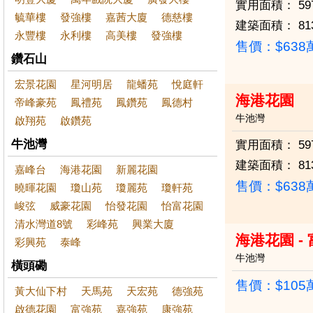
實用面積：
59
毓華樓
發強樓
嘉茜大廈
德慈樓
建築面積：
81
永豐樓
永利樓
高美樓
發強樓
售價：
$63
鑽石山
宏景花園
星河明居
龍蟠苑
悅庭軒
海港花園
帝峰豪苑
鳳禮苑
鳳鑽苑
鳳德村
牛池灣
啟翔苑
啟鑽苑
牛池灣
實用面積：
59
建築面積：
81
嘉峰台
海港花園
新麗花園
售價：
$63
曉暉花園
瓊山苑
瓊麗苑
瓊軒苑
峻弦
威豪花園
怡發花園
怡富花園
清水灣道8號
彩峰苑
興業大廈
海港花園 -
彩興苑
泰峰
牛池灣
橫頭磡
售價：
$10
黃大仙下村
天馬苑
天宏苑
德強苑
啟德花園
富強苑
嘉強苑
康強苑