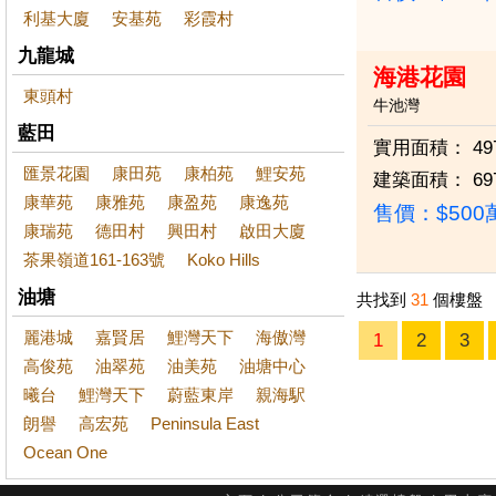
利基大廈
安基苑
彩霞村
九龍城
海港花園
東頭村
牛池灣
藍田
實用面積：
49
匯景花園
康田苑
康柏苑
鯉安苑
建築面積：
69
康華苑
康雅苑
康盈苑
康逸苑
售價：
$50
康瑞苑
德田村
興田村
啟田大廈
茶果嶺道161-163號
Koko Hills
油塘
共找到
31
個樓盤
麗港城
嘉賢居
鯉灣天下
海傲灣
1
2
3
高俊苑
油翠苑
油美苑
油塘中心
曦台
鯉灣天下
蔚藍東岸
親海駅
朗譽
高宏苑
Peninsula East
Ocean One