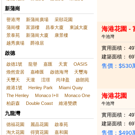
新蒲崗
譽港灣
新蒲崗廣場
采頤花園
蒲崗樓
富源樓
昌泰大廈
東誠大廈
海港花園 -
景泰苑
新蒲崗大廈
康景樓
牛池灣
越秀廣場
爵祿居
實用面積：
49
啟德
建築面積：
69
啟德1號
龍譽
嘉匯
天寰
OASIS
售價：
$53
煥然壹居
嘉峰匯
啟德海灣
天璽海
天璽天
天瀧
澐璟
尚珒盈
啟朗苑
維港1號
Henley Park
Miami Quay
海港花園
The Henley
Monaco I+II
Monaco One
柏蔚森
Double Coast
維港雙鑽
牛池灣
九龍灣
實用面積：
49
建築面積：
69
德福花園
麗晶花園
啟泰苑
淘大花園
得寶花園
嘉和園
售價：
$49