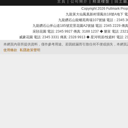
主頁
|
公司簡介
|
精選樓盤
|
田土廳
Copyright 2026 Fullmark 
九龍黃大仙鳳凰新村環鳳街18號A地下 電話：232
九龍鑽石山龍蟠苑商場107號舖 電話：2345 303
九龍鑽石山斧山道185號宏景花園A2號舖 電話: 2345 2229 傳真: 
采頣花園 電話: 2345 9927 傳真: 3188 1237 ◆ 樂富 電話: 2321 
威豪花園 電話: 2345 3331 傳真: 2328 9913 ◆ 星河明居/悅庭軒 電話: 2116
本網頁內容所提供資料，僅作參考用途。若因錯漏而引致任何不便或損失，本網頁
使用條款
私隱政策聲明