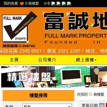
我的收藏
0
個樓盤
分享
 2345 9927 /
樂富 2321 2287 /
峻弦、曉暉花園 2
共找到
31
個樓盤
樓盤搜尋
更新日期
售/租