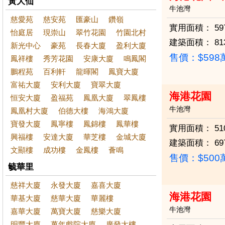
黃大仙
牛池灣
慈愛苑
慈安苑
匯豪山
鑽嶺
實用面積：
59
怡庭居
現崇山
翠竹花園
竹園北村
建築面積：
81
新光中心
豪苑
長春大廈
盈利大廈
售價：
$59
鳳祥樓
秀芳花園
安康大廈
鳴鳳閣
鵬程苑
百利軒
龍暉閣
鳳寶大廈
富祐大廈
安利大廈
寶翠大廈
海港花園
恒安大廈
盈福苑
鳳凰大廈
翠鳳樓
牛池灣
鳳凰村大廈
伯德大樓
海鴻大廈
寶發大廈
鳳寧樓
鳳錦樓
鳳華樓
實用面積：
51
興福樓
安達大廈
華芝樓
金城大廈
建築面積：
69
文顯樓
成功樓
金鳳樓
薈鳴
售價：
$50
毓華里
慈祥大廈
永發大廈
嘉喜大廈
海港花園
華基大廈
慈華大廈
華麗樓
牛池灣
嘉華大廈
萬寶大廈
慈樂大廈
明豐大廈
萬年戲院大廈
廣發大樓