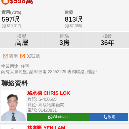
$598萬
實用(73%)
建築
597呎
813呎
(@$10,017)
(@$7,355)
樓層
間隔
樓齡
高層
3房
36年
西南
3房2廳
物業用途: 住宅
尚有大量筍盤, 請即致電 23452229 查詢聯絡, 謝謝!
聯絡資料
駱承德 CHRIS LOK
牌照: S-490569
職位: 高級物業顧問
電話: 91420831
Whatsapp
致電
林素甄 YEN LAM