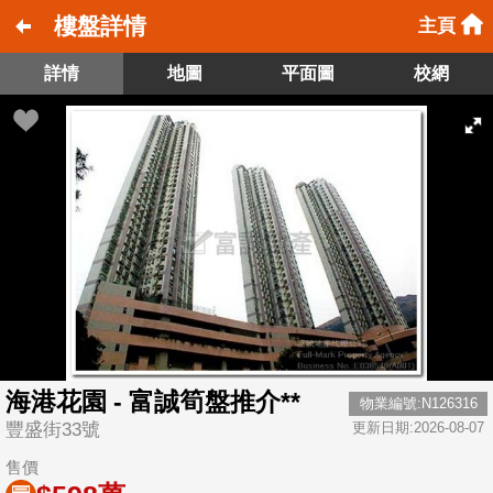
樓盤詳情
主頁
詳情
地圖
平面圖
校網
海港花園 - 富誠筍盤推介**
物業編號:N126316
豐盛街33號
更新日期:2026-08-07
售價