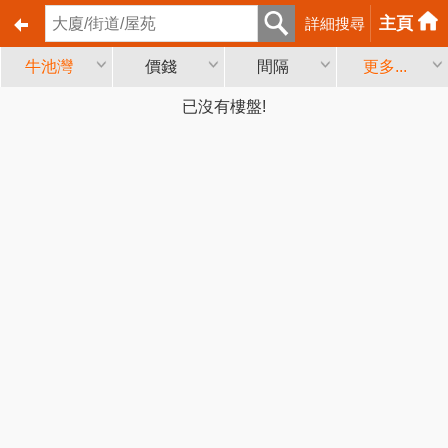
主頁
詳細搜尋
牛池灣
價錢
間隔
更多...
已沒有樓盤!