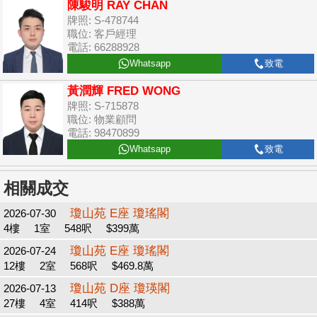
陳駿明 RAY CHAN
牌照: S-478744
職位: 客戶經理
電話: 66288928
Whatsapp
致電
黃潤輝 FRED WONG
牌照: S-715878
職位: 物業顧問
電話: 98470899
Whatsapp
致電
相關成交
瓊山苑 E座 瓊瑤閣
2026-07-30
4樓
1室
548呎
$399萬
瓊山苑 E座 瓊瑤閣
2026-07-24
12樓
2室
568呎
$469.8萬
瓊山苑 D座 瓊瑛閣
2026-07-13
27樓
4室
414呎
$388萬