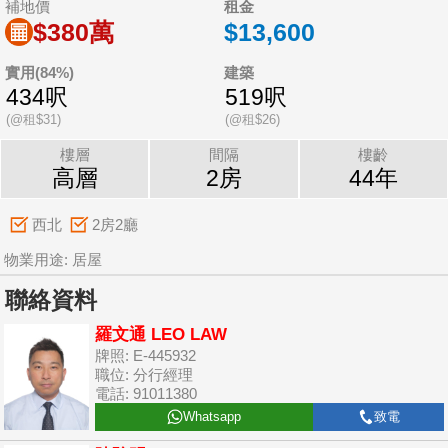
補地價
租金
$380萬
$13,600
實用(84%)
建築
434呎
519呎
(@租$31)
(@租$26)
樓層
間隔
樓齡
高層
2房
44年
西北
2房2廳
物業用途: 居屋
聯絡資料
羅文通 LEO LAW
牌照: E-445932
職位: 分行經理
電話: 91011380
Whatsapp
致電