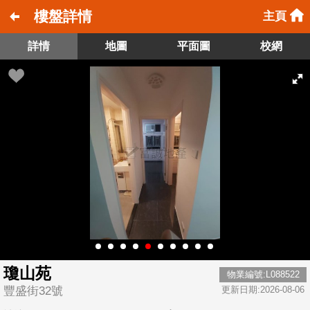
樓盤詳情
主頁
詳情
地圖
平面圖
校網
瓊山苑
物業編號:L088522
豐盛街32號
更新日期:2026-08-06