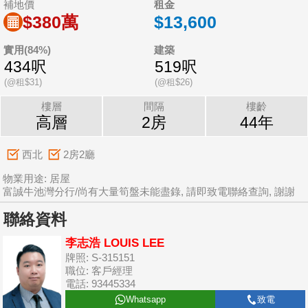
補地價
租金
$380萬
$13,600
實用(84%)
建築
434呎
519呎
(@租$31)
(@租$26)
樓層
間隔
樓齡
高層
2房
44年
西北
2房2廳
物業用途: 居屋
富誠牛池灣分行/尚有大量筍盤未能盡錄, 請即致電聯絡查詢, 謝謝
聯絡資料
李志浩 LOUIS LEE
牌照: S-315151
職位: 客戶經理
電話: 93445334
Whatsapp
致電