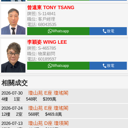
曾遠東 TONY TSANG
牌照: S-114841
職位: 客戶經理
電話: 68043535
Whatsapp
致電
李穎姿 WING LEE
牌照: S-465785
職位: 物業顧問
電話: 60189597
Whatsapp
致電
相關成交
瓊山苑 E座 瓊瑤閣
2026-07-30
4樓
1室
548呎
$399萬
瓊山苑 E座 瓊瑤閣
2026-07-24
12樓
2室
568呎
$469.8萬
瓊山苑 D座 瓊瑛閣
2026-07-13