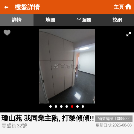
樓盤詳情
主頁
詳情
地圖
平面圖
校網
瓊山苑 我同業主熟, 打黎傾傾!!
物業編號:L088522
豐盛街32號
更新日期:2026-08-08