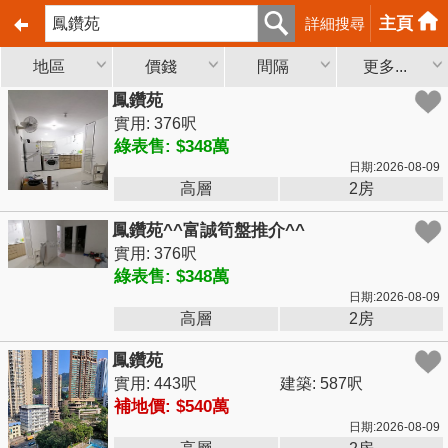
主頁
詳細搜尋
地區
價錢
間隔
更多...
鳳鑽苑
實用: 376呎
綠表售: $348萬
日期:2026-08-09
高層
2房
鳳鑽苑^^富誠筍盤推介^^
實用: 376呎
綠表售: $348萬
日期:2026-08-09
高層
2房
鳳鑽苑
實用: 443呎
建築: 587呎
補地價: $540萬
日期:2026-08-09