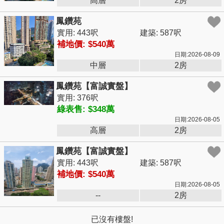
高層
2房
鳳鑽苑
實用: 443呎
建築: 587呎
補地價: $540萬
日期:2026-08-09
中層
2房
鳳鑽苑【富誠實盤】
實用: 376呎
綠表售: $348萬
日期:2026-08-05
高層
2房
鳳鑽苑【富誠實盤】
實用: 443呎
建築: 587呎
補地價: $540萬
日期:2026-08-05
--
2房
已沒有樓盤!