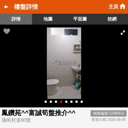
樓盤詳情
主頁
詳情
地圖
平面圖
校網
鳳鑽苑^^富誠筍盤推介^^
物業編號:G088414
蒲崗村道80號
更新日期:2026-08-05