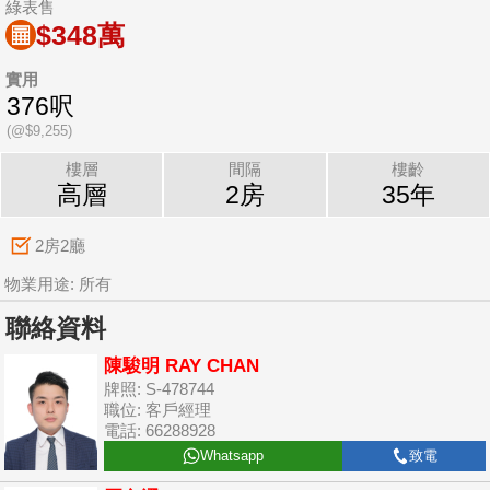
綠表售
$348萬
實用
376呎
(@$9,255)
樓層
間隔
樓齡
高層
2房
35年
2房2廳
物業用途: 所有
聯絡資料
陳駿明 RAY CHAN
牌照: S-478744
職位: 客戶經理
電話: 66288928
Whatsapp
致電