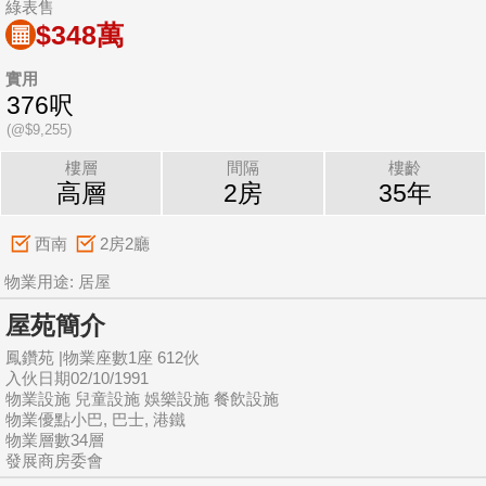
綠表售
$348萬
實用
376呎
(@$9,255)
樓層
間隔
樓齡
高層
2房
35年
西南
2房2廳
物業用途: 居屋
屋苑簡介
鳳鑽苑 |物業座數1座 612伙
入伙日期02/10/1991
物業設施 兒童設施 娛樂設施 餐飲設施
物業優點小巴, 巴士, 港鐵
物業層數34層
發展商房委會