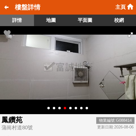
樓盤詳情
主頁
詳情
地圖
平面圖
校網
鳳鑽苑
物業編號:G088414
蒲崗村道80號
更新日期:2026-08-06