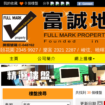
我的收藏
0
個樓盤
分享
2345 9927 /
樂富 2321 2287 /
峻弦、曉暉花園 234
共找到
38
個樓盤
樓盤搜尋
更新日期
售/租