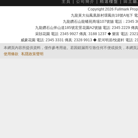
主頁
|
公司簡介
|
精選樓盤
|
田土廳
Copyright 2026 Fullmark 
九龍黃大仙鳳凰新村環鳳街18號A地下 電話：232
九龍鑽石山龍蟠苑商場107號舖 電話：2345 303
九龍鑽石山斧山道185號宏景花園A2號舖 電話: 2345 2229 傳真: 
采頣花園 電話: 2345 9927 傳真: 3188 1237 ◆ 樂富 電話: 2321 
威豪花園 電話: 2345 3331 傳真: 2328 9913 ◆ 星河明居/悅庭軒 電話: 2116
本網頁內容所提供資料，僅作參考用途。若因錯漏而引致任何不便或損失，本網頁
使用條款
私隱政策聲明