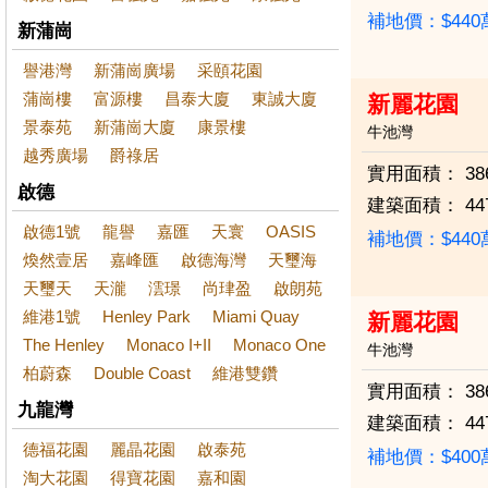
補地價：$44
新蒲崗
譽港灣
新蒲崗廣場
采頤花園
蒲崗樓
富源樓
昌泰大廈
東誠大廈
新麗花園
景泰苑
新蒲崗大廈
康景樓
牛池灣
越秀廣場
爵祿居
實用面積：
38
啟德
建築面積：
44
啟德1號
龍譽
嘉匯
天寰
OASIS
補地價：$44
煥然壹居
嘉峰匯
啟德海灣
天璽海
天璽天
天瀧
澐璟
尚珒盈
啟朗苑
維港1號
Henley Park
Miami Quay
新麗花園
The Henley
Monaco I+II
Monaco One
牛池灣
柏蔚森
Double Coast
維港雙鑽
實用面積：
38
九龍灣
建築面積：
44
德福花園
麗晶花園
啟泰苑
補地價：$40
淘大花園
得寶花園
嘉和園