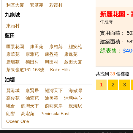
利基大廈
安基苑
彩霞村
新麗花園 -
九龍城
牛池灣
東頭村
實用面積：
50
藍田
建築面積：
58
匯景花園
康田苑
康柏苑
鯉安苑
綠表售：
$4
康華苑
康雅苑
康盈苑
康逸苑
康瑞苑
德田村
興田村
啟田大廈
茶果嶺道161-163號
Koko Hills
共找到
38
個樓盤
油塘
1
2
3
麗港城
嘉賢居
鯉灣天下
海傲灣
高俊苑
油翠苑
油美苑
油塘中心
曦台
鯉灣天下
蔚藍東岸
親海駅
朗譽
高宏苑
Peninsula East
Ocean One