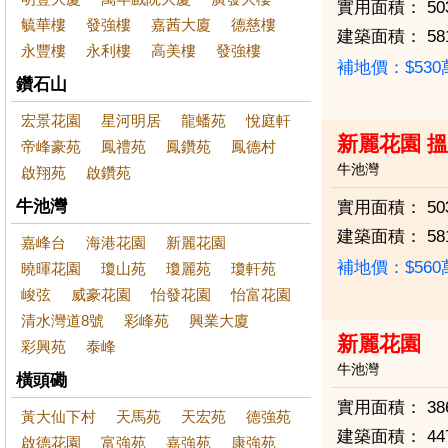
實用面積：
50
毓華樓
發強樓
嘉茜大廈
德慈樓
建築面積：
58
永豐樓
永利樓
高美樓
發強樓
補地價：$53
鑽石山
宏景花園
星河明居
龍蟠苑
悅庭軒
新麗花園 搵
帝峰豪苑
鳳禮苑
鳳鑽苑
鳳德村
牛池灣
啟翔苑
啟鑽苑
牛池灣
實用面積：
50
建築面積：
58
嘉峰台
海港花園
新麗花園
補地價：$56
曉暉花園
瓊山苑
瓊麗苑
瓊軒苑
峻弦
威豪花園
怡發花園
怡富花園
清水灣道8號
彩峰苑
興業大廈
新麗花園
彩興苑
泰峰
牛池灣
橫頭磡
實用面積：
38
黃大仙下村
天馬苑
天宏苑
德強苑
建築面積：
44
啟德花園
富強苑
嘉強苑
康強苑