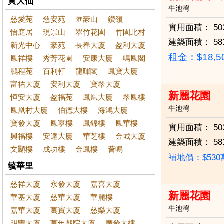
黃大仙
牛池灣
慈愛苑
慈安苑
匯豪山
鑽嶺
實用面積：
50
怡庭居
現崇山
翠竹花園
竹園北村
建築面積：
58
新光中心
豪苑
長春大廈
盈利大廈
租金：$18,5
鳳祥樓
秀芳花園
安康大廈
鳴鳳閣
鵬程苑
百利軒
龍暉閣
鳳寶大廈
富祐大廈
安利大廈
寶翠大廈
新麗花園
恒安大廈
盈福苑
鳳凰大廈
翠鳳樓
牛池灣
鳳凰村大廈
伯德大樓
海鴻大廈
寶發大廈
鳳寧樓
鳳錦樓
鳳華樓
實用面積：
50
興福樓
安達大廈
華芝樓
金城大廈
建築面積：
58
文顯樓
成功樓
金鳳樓
薈鳴
補地價：$53
毓華里
慈祥大廈
永發大廈
嘉喜大廈
新麗花園
華基大廈
慈華大廈
華麗樓
牛池灣
嘉華大廈
萬寶大廈
慈樂大廈
明豐大廈
萬年戲院大廈
廣發大樓