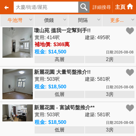
主頁
詳細搜尋
牛池灣
價錢
間隔
更多...
瓊山苑 搵我一定幫到手!!
實用: 414呎
建築: 495呎
補地價: $369萬
租金: $14,500
日期:2026-08-08
高層
2房
新麗花園 大量筍盤推介!!
實用: 503呎
建築: 581呎
租金: $18,500
日期:2026-08-08
低層
3房
新麗花園 - 富誠筍盤推介**
實用: 503呎
建築: 581呎
租金: $18,500
日期:2026-08-08
低層
3房