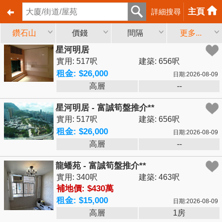
主頁
詳細搜尋
鑽石山
價錢
間隔
更多...
星河明居
實用: 517呎
建築: 656呎
租金: $26,000
日期:2026-08-09
高層
--
星河明居 - 富誠筍盤推介**
實用: 517呎
建築: 656呎
租金: $26,000
日期:2026-08-09
高層
--
龍蟠苑 - 富誠筍盤推介**
實用: 340呎
建築: 463呎
補地價: $430萬
租金: $15,000
日期:2026-08-09
高層
1房