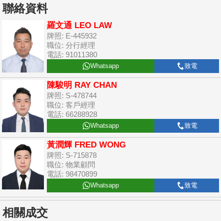
聯絡資料
羅文通 LEO LAW
牌照: E-445932
職位: 分行經理
電話: 91011380
Whatsapp
致電
陳駿明 RAY CHAN
牌照: S-478744
職位: 客戶經理
電話: 66288928
Whatsapp
致電
黃潤輝 FRED WONG
牌照: S-715878
職位: 物業顧問
電話: 98470899
Whatsapp
致電
相關成交