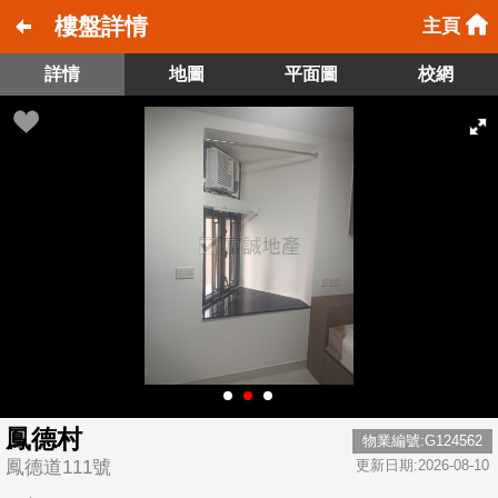
樓盤詳情
主頁
詳情
地圖
平面圖
校網
鳳德村
物業編號:G124562
鳳德道111號
更新日期:2026-08-10