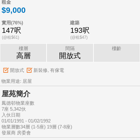
租金
$9,000
實用(76%)
建築
147呎
193呎
(@租$61)
(@租$47)
樓層
間隔
樓齡
高層
開放式
開放式
新裝修, 有傢電
物業用途: 居屋
屋苑簡介
鳳德邨物業座數
7座 5,342伙
入伙日期
01/01/1991 - 01/02/1992
物業層數34層 (1-5座) 19層 (7-8座)
發展商 房委會