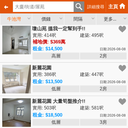
主頁
詳細搜尋
牛池灣
價錢
間隔
更多...
瓊山苑 搵我一定幫到手!!
實用: 414呎
建築: 495呎
補地價: $369萬
租金: $14,500
日期:2026-08-08
高層
2房
新麗花園
實用: 386呎
建築: 447呎
租金: $13,500
日期:2026-08-08
低層
2房
新麗花園 大量筍盤推介!!
實用: 503呎
建築: 581呎
租金: $18,500
日期:2026-08-08
低層
3房