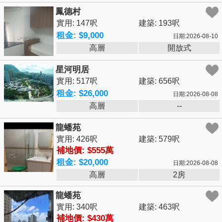
鳳德村
實用: 147呎
建築: 193呎
租金: $9,000
日期:2026-08-10
高層
開放式
星河明居
實用: 517呎
建築: 656呎
租金: $26,000
日期:2026-08-08
高層
--
龍蟠苑
實用: 426呎
建築: 579呎
補地價: $555萬
租金: $20,000
日期:2026-08-08
高層
2房
龍蟠苑
實用: 340呎
建築: 463呎
補地價: $430萬