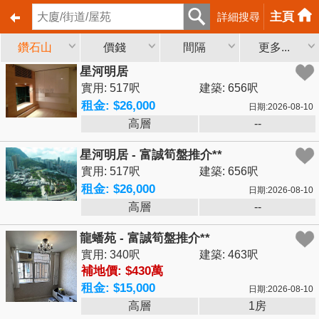
主頁
詳細搜尋
鑽石山
價錢
間隔
更多...
星河明居
實用: 517呎
建築: 656呎
租金: $26,000
日期:2026-08-10
高層
--
星河明居 - 富誠筍盤推介**
實用: 517呎
建築: 656呎
租金: $26,000
日期:2026-08-10
高層
--
龍蟠苑 - 富誠筍盤推介**
實用: 340呎
建築: 463呎
補地價: $430萬
租金: $15,000
日期:2026-08-10
高層
1房