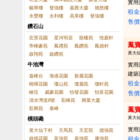
實用
毓華樓
發強樓
嘉茜大廈
德慈樓
租金：
永豐樓
永利樓
高美樓
發強樓
售價
鑽石山
宏景花園
星河明居
龍蟠苑
悅庭軒
鳳寶
帝峰豪苑
鳳禮苑
鳳鑽苑
鳳德村
黃大
啟翔苑
啟鑽苑
牛池灣
實用
建築
嘉峰台
海港花園
新麗花園
租金：
曉暉花園
瓊山苑
瓊麗苑
瓊軒苑
峻弦
威豪花園
怡發花園
怡富花園
售價
清水灣道8號
彩峰苑
興業大廈
彩興苑
泰峰
鳳
黃大
橫頭磡
實用
黃大仙下村
天馬苑
天宏苑
德強苑
啟德花園
富強苑
嘉強苑
康強苑
租金：