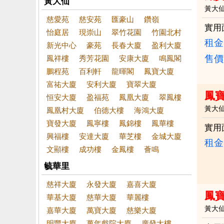
黃大仙
黃大
慈愛苑
慈安苑
匯豪山
鑽嶺
實用
怡庭居
現崇山
翠竹花園
竹園北村
租金：
新光中心
豪苑
長春大廈
盈利大廈
售價
鳳祥樓
秀芳花園
安康大廈
鳴鳳閣
鵬程苑
百利軒
龍暉閣
鳳寶大廈
富祐大廈
安利大廈
寶翠大廈
鳳寶
恒安大廈
盈福苑
鳳凰大廈
翠鳳樓
黃大
鳳凰村大廈
伯德大樓
海鴻大廈
寶發大廈
鳳寧樓
鳳錦樓
鳳華樓
實用
興福樓
安達大廈
華芝樓
金城大廈
租金：
文顯樓
成功樓
金鳳樓
薈鳴
毓華里
慈祥大廈
永發大廈
嘉喜大廈
鳳
華基大廈
慈華大廈
華麗樓
黃大
嘉華大廈
萬寶大廈
慈樂大廈
明豐大廈
萬年戲院大廈
廣發大樓