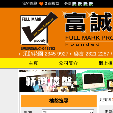
我的收藏
0
個樓盤
分享
 /
采頣花園 2345 9927 /
樂富 2321 2287 /
峻弦、
共找到
樓盤搜尋
更新
售/租