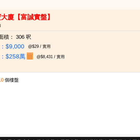
寶大廈【富誠實盤】
仙
面積：
306 呎
$9,000
@$29 / 實用
：
$258萬
@$8,431 / 實用
10
個樓盤