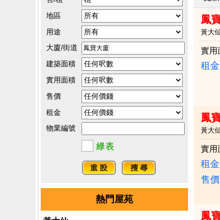
地區
鳳寶
用途
黃大
大廈/街道
實用
建築面積
租金：
實用面積
售價
租金
鳳寶
物業編號
黃大
實用
租金：
售價
熱門屋苑
鳳