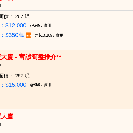
仙
面積：
267 呎
$12,000
@$45 / 實用
：
$350萬
@$13,109 / 實用
大廈 - 富誠筍盤推介**
仙
面積：
267 呎
$15,000
@$56 / 實用
寶大廈
仙