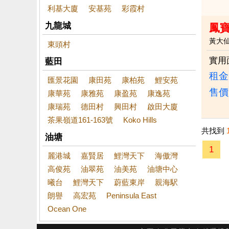
利基大廈
安基苑
彩霞村
九龍城
鳳
黃大
東頭村
實用
藍田
租金：
匯景花園
康田苑
康柏苑
鯉安苑
售價
康華苑
康雅苑
康盈苑
康逸苑
康瑞苑
德田村
興田村
啟田大廈
茶果嶺道161-163號
Koko Hills
共找到
油塘
1
麗港城
嘉賢居
鯉灣天下
海傲灣
高俊苑
油翠苑
油美苑
油塘中心
曦台
鯉灣天下
蔚藍東岸
親海駅
朗譽
高宏苑
Peninsula East
Ocean One