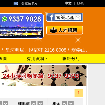
中文
|
ENG
分享給朋友
明居、悅庭軒 2116 8008 /
現崇山、譽港灣 2345 9
1
補地價
租金