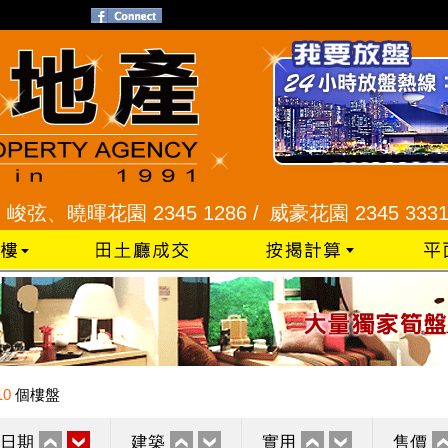
曉暉花園 2345 1286 /
威豪花園 2345 3331 /
星河
10
個樓盤
日期
建築
實用
售價