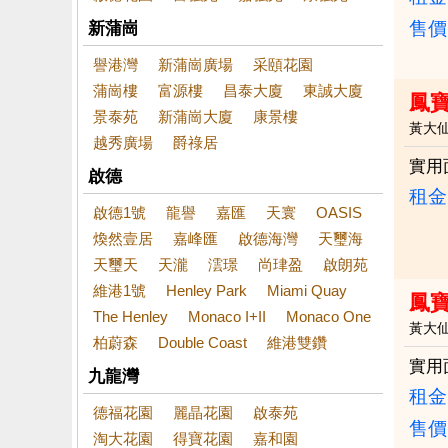
售價
新蒲崗
譽港灣
新蒲崗廣場
采頤花園
蒲崗樓
富源樓
昌泰大廈
東誠大廈
鳳
景泰苑
新蒲崗大廈
康景樓
黃大
越秀廣場
爵祿居
實用
啟德
租金：
啟德1號
龍譽
嘉匯
天寰
OASIS
煥然壹居
嘉峰匯
啟德海灣
天璽海
天璽天
天瀧
澐璟
尚珒盈
啟朗苑
維港1號
Henley Park
Miami Quay
鳳
The Henley
Monaco I+II
Monaco One
黃大
柏蔚森
Double Coast
維港雙鑽
實用
九龍灣
租金：
德福花園
麗晶花園
啟泰苑
售價
淘大花園
得寶花園
嘉和園