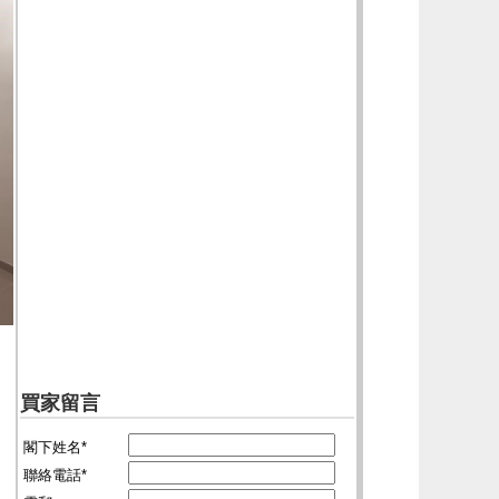
買家留言
閣下姓名*
聯絡電話*