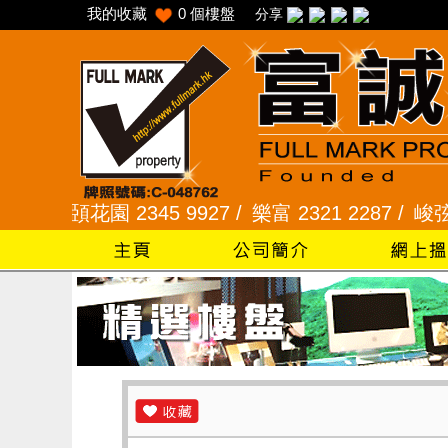
我的收藏
0
個樓盤
分享
采頣花園 2345 9927 /
樂富 2321 2287 /
峻弦、曉暉花