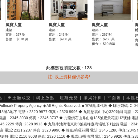
此樓盤被瀏覽次數 : 128
註: 以上資料僅供參考!
盤
|
田土廳成交
|
網上放盤
|
屋苑走勢
|
按揭計算
|
平面圖
|
本區
6 Fullmark Property Agency. ◆ All Rights Reserved. ◆ 富誠地產代理 ◆ 牌照號碼: C
地下 電話：2320 9977 傳真：2320 9996 ◆ 九龍慈雲山中心320號鋪 電話：2328 
2345 3030 傳真：2345 3737 ◆ 九龍鑽石山斧山道185號宏景花園H2號鋪 電話：25
2229 傳真: 2328 9913 ◆ 九龍牛池灣瓊東街8號嘉峰臺商場地下1號舖 電話：2345 168
富 電話: 2321 2287 傳真: 2320 9996 ◆ 峻弦/曉暉花園 電話: 2345 1286 傳真: 2345 9
軒 電話: 2116 8008 傳真: 2320 1116 ◆ 現崇山/譽港灣 電話: 2345 9926 傳真: 2328