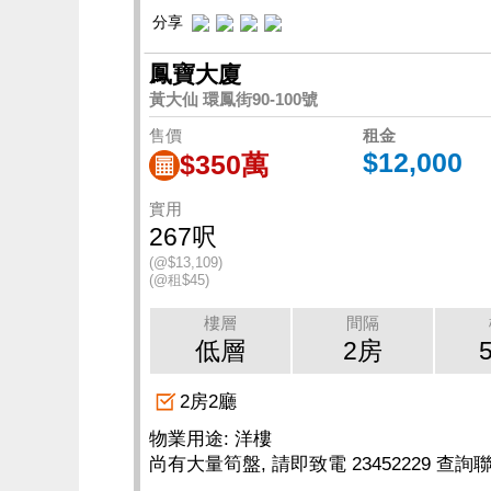
分享
鳳寶大廈
黃大仙 環鳳街90-100號
售價
租金
$12,000
$350萬
實用
267呎
(@$13,109)
(@租$45)
樓層
間隔
低層
2房
2房2廳
物業用途: 洋樓
尚有大量筍盤, 請即致電 23452229 查詢聯