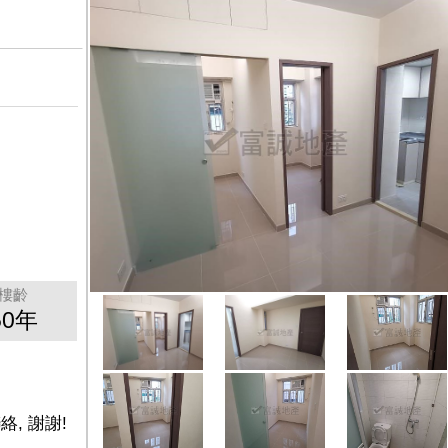
樓齡
50年
絡, 謝謝!