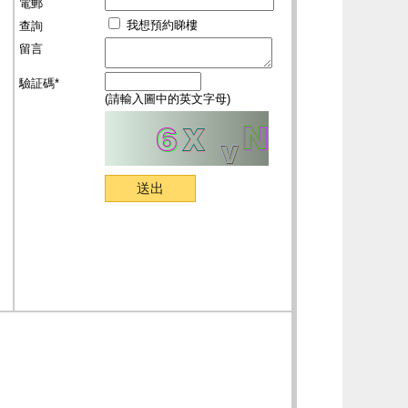
電郵
我想預約睇樓
查詢
留言
驗証碼*
(請輸入圖中的英文字母)