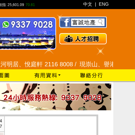
中文
|
ENG
恒指:
25,601.09
70.81
、悅庭軒 2116 8008 /
現崇山、譽港灣 2345 9926
4
7