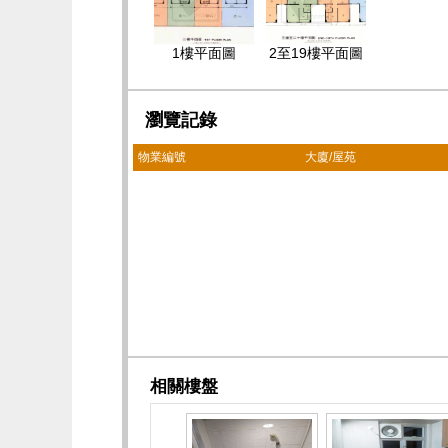
1樓平面圖
2至19樓平面圖
瀏覽記錄
物業編號
大廈/屋苑