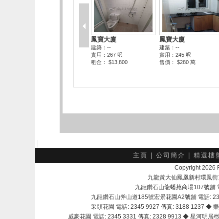
主頁
|
公司簡介
|
精選樓
Copyright 202
九龍黃大仙鳳凰新村環鳳街18號A
九龍鑽石山龍蟠苑商場107號舖 電話：
九龍鑽石山斧山道185號宏景花園A2號舖 電話: 2345 
采頣花園 電話: 2345 9927 傳真: 3188 1237 ◆ 樂
威豪花園 電話: 2345 3331 傳真: 2328 9913 ◆ 星河明居/悅庭