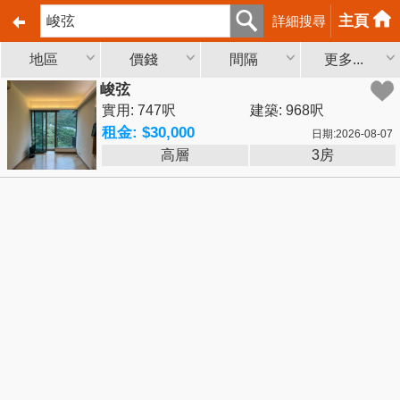
主頁
詳細搜尋
地區
價錢
間隔
更多...
峻弦
實用: 747呎
建築: 968呎
租金: $30,000
日期:2026-08-07
高層
3房