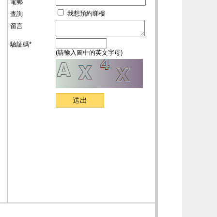
電郵
我想預約睇樓
查詢
留言
驗証碼*
(請輸入圖中的英文字母)