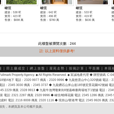
此樓盤被瀏覽次數 : 244
註: 以上資料僅供參考!
盤
|
田土廳成交
|
網上放盤
|
屋苑走勢
|
按揭計算
|
平面圖
|
本區
6 Fullmark Property Agency. ◆ All Rights Reserved. ◆ 富誠地產代理 ◆ 牌照號碼: C
地下 電話：2320 9977 傳真：2320 9996 ◆ 九龍慈雲山中心320號鋪 電話：2328 
2345 3030 傳真：2345 3737 ◆ 九龍鑽石山斧山道185號宏景花園H2號鋪 電話：25
2229 傳真: 2328 9913 ◆ 九龍牛池灣瓊東街8號嘉峰臺商場地下1號舖 電話：2345 168
富 電話: 2321 2287 傳真: 2320 9996 ◆ 峻弦/曉暉花園 電話: 2345 1286 傳真: 2345 9
軒 電話: 2116 8008 傳真: 2320 1116 ◆ 現崇山/譽港灣 電話: 2345 9926 傳真: 2328
損失，本網頁及本公司概不負責。