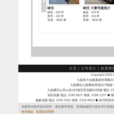
主頁
|
公司簡介
|
精選樓
Copyright 202
九龍黃大仙鳳凰新村環鳳街18號A
九龍鑽石山龍蟠苑商場107號舖 電話：
九龍鑽石山斧山道185號宏景花園A2號舖 電話: 2345 
采頣花園 電話: 2345 9927 傳真: 3188 1237 ◆ 樂
威豪花園 電話: 2345 3331 傳真: 2328 9913 ◆ 星河明居/悅庭
本網頁內容所提供資料，僅作參考用途。若因錯漏而引致任何不便或
使用條款
私隱政策聲明