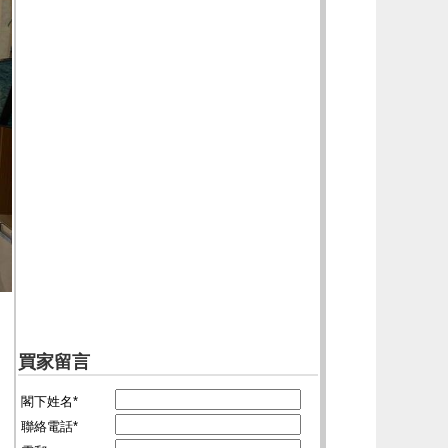
買家留言
閣下姓名*
聯絡電話*