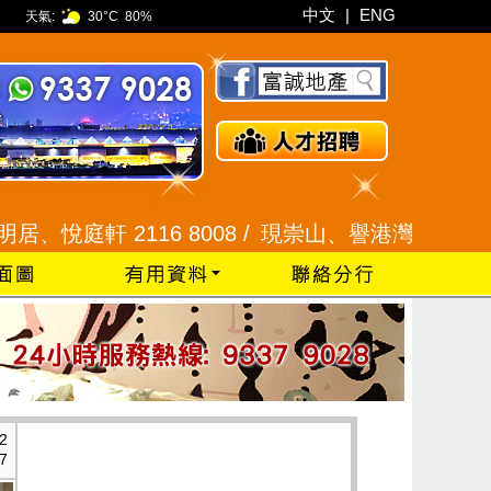
中文
|
ENG
天氣:
30°C
80%
 2116 8008 /
現崇山、譽港灣 2345 9926 /
藍田
2
7