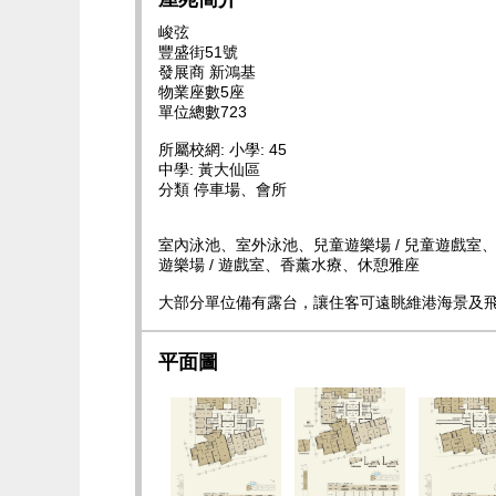
峻弦
豐盛街51號
發展商 新鴻基
物業座數5座
單位總數723
所屬校網: 小學: 45
中學: 黃大仙區
分類 停車場、會所
室內泳池、室外泳池、兒童遊樂場 / 兒童遊戲室
遊樂場 / 遊戲室、香薰水療、休憩雅座
大部分單位備有露台，讓住客可遠眺維港海景及飛
平面圖