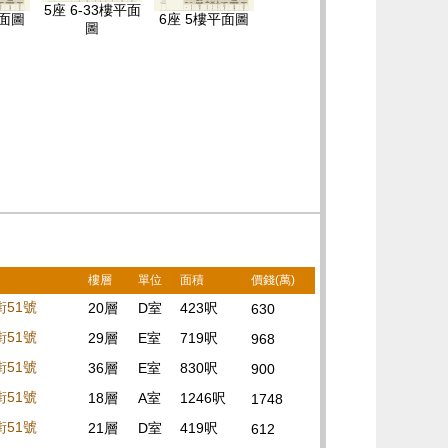
5座 6-33樓平面
平面圖
6座 5樓平面圖
圖
樓層
單位
面積
價錢(萬)
街51號
20層
D室
423呎
630
街51號
29層
E室
719呎
968
街51號
36層
E室
830呎
900
街51號
18層
A室
1246呎
1748
街51號
21層
D室
419呎
612