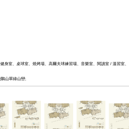
、健身室、桌球室、燒烤場、高爾夫球練習場、音樂室、閱讀室 / 溫習
鵝山翠綠山巒;