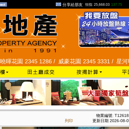
分享給朋友
恒指:
25,668.03
137.75
45 1286 /
威豪花園 2345 3331 /
星河明居、悅庭軒
物業編號: T12618
列印
更新日期 2026-08-0