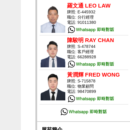
羅文通 LEO LAW
牌照: E-445932
職位: 分行經理
電話: 91011380
陳駿明 RAY CHAN
牌照: S-478744
職位: 客戶經理
電話: 66288928
黃潤輝 FRED WONG
牌照: S-715878
職位: 物業顧問
電話: 98470899
屋苑簡介