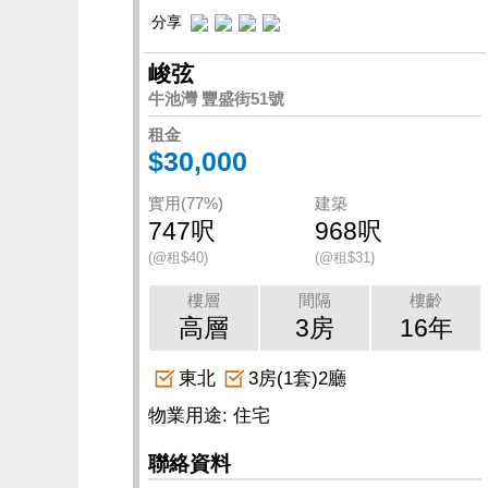
分享
峻弦
牛池灣 豐盛街51號
租金
$30,000
實用(77%)
建築
747呎
968呎
(@租$40)
(@租$31)
樓層
間隔
樓齡
高層
3房
16年
東北
3房(1套)2廳
物業用途: 住宅
聯絡資料