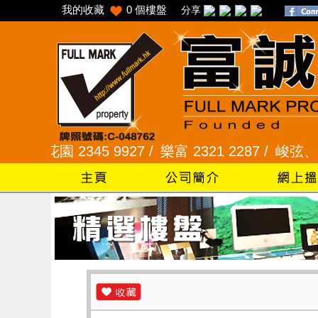
我的收藏
0
個樓盤
分享
 2345 9927 /
樂富 2321 2287 /
峻弦、曉暉花園 23