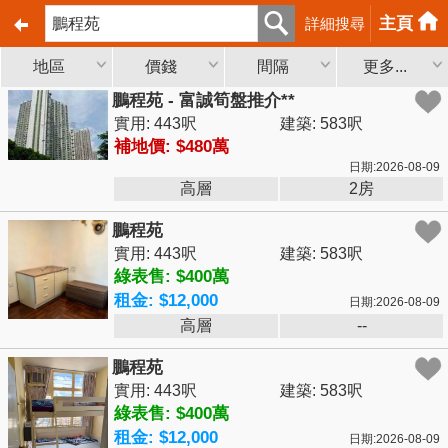
主頁
詳細搜尋
地區
價錢
間隔
更多...
鵬程苑 - 富誠筍盤推介**
實用: 443呎
建築: 583呎
補地價: $480萬
日期:2026-08-09
高層
2房
鵬程苑
實用: 443呎
建築: 583呎
綠表售: $400萬
租金: $12,000
日期:2026-08-09
高層
--
鵬程苑
實用: 443呎
建築: 583呎
綠表售: $400萬
租金: $12,000
日期:2026-08-09