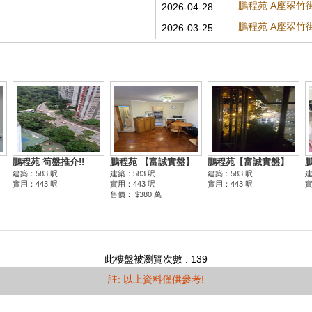
鵬程苑 A座翠竹
2026-04-28
鵬程苑 A座翠竹
2026-03-25
此樓盤被瀏覽次數 : 139
註: 以上資料僅供參考!