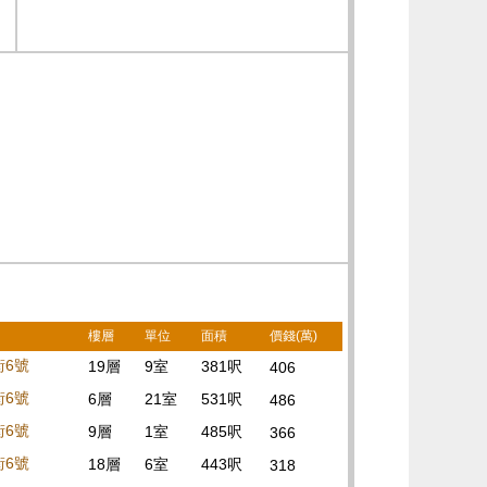
樓層
單位
面積
價錢(萬)
街6號
19層
9室
381呎
406
街6號
6層
21室
531呎
486
街6號
9層
1室
485呎
366
街6號
18層
6室
443呎
318