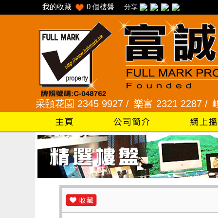
我的收藏
0
個樓盤
分享
/
采頣花園 2345 9927 /
樂富 2321 2287 /
峻弦、曉暉