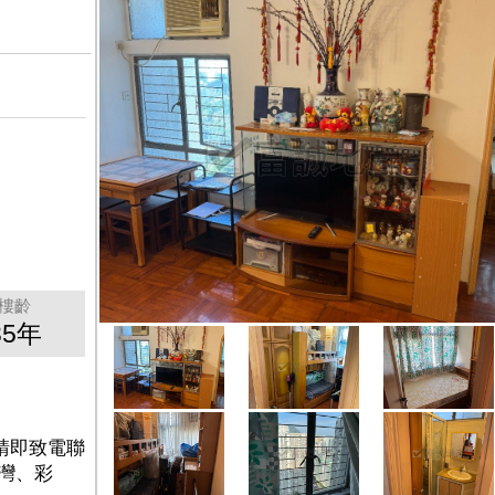
樓齡
35年
請即致電聯
池灣、彩