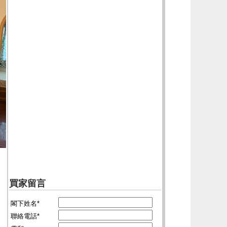
買家留言
閣下姓名*
聯絡電話*