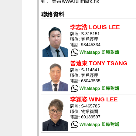
虹、樂富www.fullmark.hk
聯絡資料
李志浩 LOUIS LEE
牌照: S-315151
職位: 客戶經理
電話: 93445334
曾遠東 TONY TSANG
牌照: S-114841
職位: 客戶經理
電話: 68043535
李穎姿 WING LEE
牌照: S-465785
職位: 物業顧問
電話: 60189597