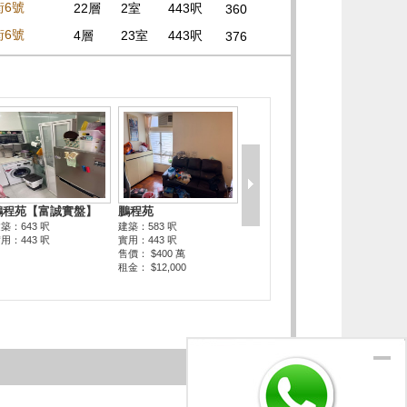
街6號
22層
2室
443呎
360
街6號
4層
23室
443呎
376