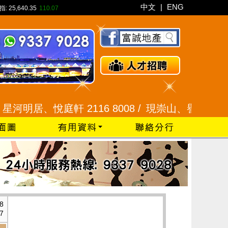
中文
|
ENG
指:
25,640.35
110.07
居、悅庭軒 2116 8008 /
現崇山、譽港灣 2345 992
8
7