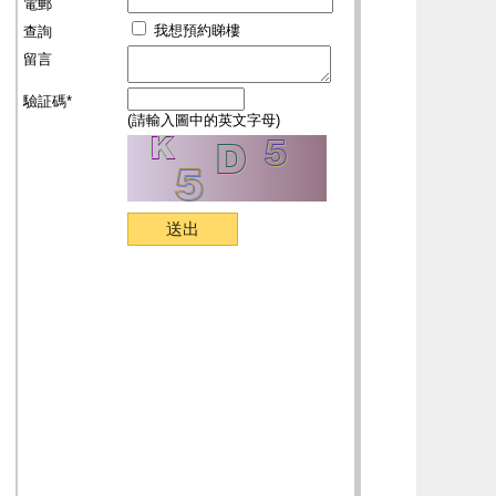
電郵
我想預約睇樓
查詢
留言
驗証碼*
(請輸入圖中的英文字母)