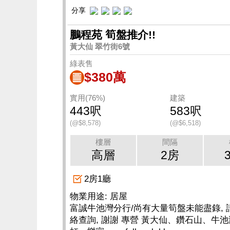
分享
鵬程苑 筍盤推介!!
黃大仙 翠竹街6號
綠表售
$380萬
實用(76%)
建築
443呎
583呎
(@$8,578)
(@$6,518)
樓層
間隔
高層
2房
2房1廳
物業用途: 居屋
富誠牛池灣分行/尚有大量筍盤未能盡錄, 
絡查詢, 謝謝 專營 黃大仙、鑽石山、牛