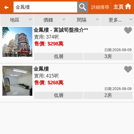
主頁
詳細搜尋
地區
價錢
間隔
更多...
金鳳樓 - 富誠筍盤推介**
實用: 374呎
售價: $298萬
日期:2026-08-09
低層
3房
金鳳樓
實用: 415呎
售價: $268萬
日期:2026-08-09
低層
2房