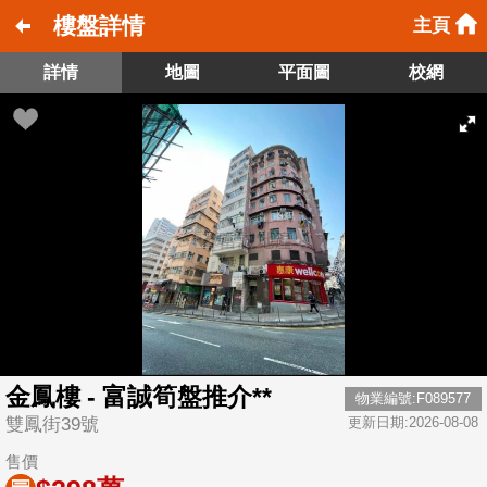
樓盤詳情
主頁
詳情
地圖
平面圖
校網
金鳳樓 - 富誠筍盤推介**
物業編號:F089577
雙鳳街39號
更新日期:2026-08-08
售價