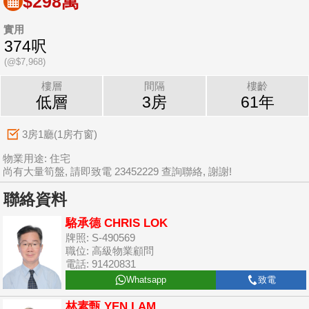
$298萬
實用
374呎
(@$7,968)
樓層
間隔
樓齡
低層
3房
61年
3房1廳(1房冇窗)
物業用途: 住宅
尚有大量筍盤, 請即致電 23452229 查詢聯絡, 謝謝!
聯絡資料
駱承德 CHRIS LOK
牌照: S-490569
職位: 高級物業顧問
電話: 91420831
Whatsapp
致電
林素甄 YEN LAM