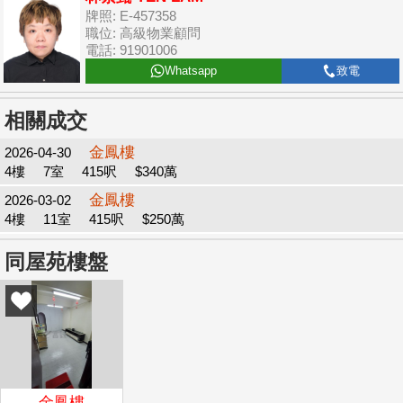
牌照: E-457358
職位: 高級物業顧問
電話: 91901006
Whatsapp
致電
相關成交
金鳳樓
2026-04-30
4樓
7室
415呎
$340萬
金鳳樓
2026-03-02
4樓
11室
415呎
$250萬
同屋苑樓盤
金鳳樓