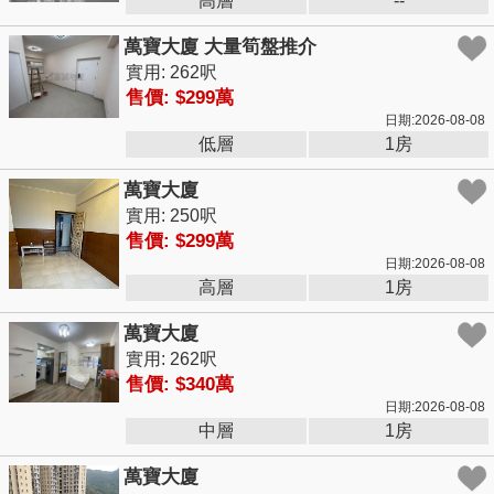
高層
--
萬寶大廈 大量筍盤推介
實用: 262呎
售價: $299萬
日期:2026-08-08
低層
1房
萬寶大廈
實用: 250呎
售價: $299萬
日期:2026-08-08
高層
1房
萬寶大廈
實用: 262呎
售價: $340萬
日期:2026-08-08
中層
1房
萬寶大廈