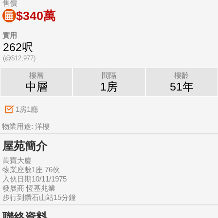
售價
$340萬
實用
262呎
(@$12,977)
樓層
間隔
樓齡
中層
1房
51年
1房1廳
物業用途: 洋樓
屋苑簡介
萬寶大廈
物業座數1座 76伙
入伙日期10/11/1975
發展商 恆基兆業
步行到鑽石山站15分鐘
聯絡資料