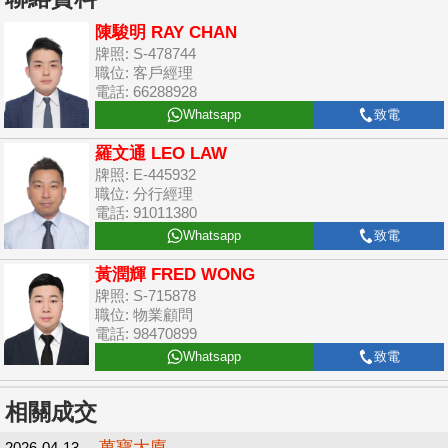
陳駿明 RAY CHAN
牌照: S-478744
職位: 客戶經理
電話: 66288928
Whatsapp
致電
羅文通 LEO LAW
牌照: E-445932
職位: 分行經理
電話: 91011380
Whatsapp
致電
黃潤輝 FRED WONG
牌照: S-715878
職位: 物業顧問
電話: 98470899
Whatsapp
致電
相關成交
萬寶大廈
2026-04-13