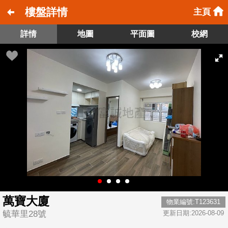
樓盤詳情
主頁
詳情
地圖
平面圖
校網
萬寶大廈
物業編號:T123631
毓華里28號
更新日期:2026-08-09